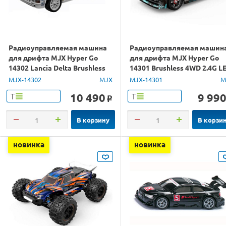
Радиоуправляемая машина
Радиоуправляемая машин
для дрифта MJX Hyper Go
для дрифта MJX Hyper Go
14302 Lancia Delta Brushless
14301 Brushless 4WD 2.4G L
4WD 2.4G LED 1/14 RTR
1/14 RTR
MJX-14302
MJX
MJX-14301
M
10 490
9 99
Т
Т
o
В корзину
В корзи
новинка
новинка