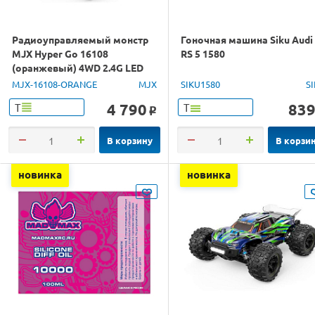
Радиоуправляемый монстр
Гоночная машина Siku Audi
MJX Hyper Go 16108
RS 5 1580
(оранжевый) 4WD 2.4G LED
1/16 RTR
MJX-16108-ORANGE
MJX
SIKU1580
S
4 790
83
Т
Т
o
В корзину
В корзи
новинка
новинка