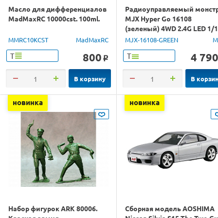
Масло для дифференциалов
Радиоуправляемый монст
MadMaxRC 10000cst. 100ml.
MJX Hyper Go 16108
(зеленый) 4WD 2.4G LED 1/
RTR
MMRC10KCST
MadMaxRC
MJX-16108-GREEN
M
800
4 79
Т
Т
o
В корзину
В корзи
новинка
новинка
Набор фигурок ARK 80006.
Сборная модель AOSHIMA
Красная армия.
Nissan Silvia S15 The Two G