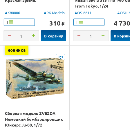
From Tokyo, 1/24
AK80006
ARK Models
AOS-6611
AOSHI
310
4 73
Т
Т
o
В корзину
В корзи
новинка
Сборная модель ZVEZDA
Немецкий бомбардировщик
Юнкерс Ju-88, 1/72