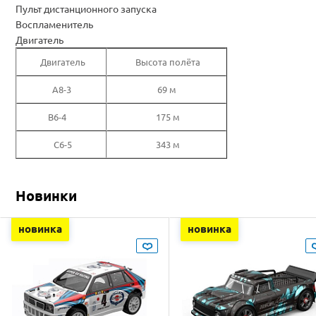
Пульт дистанционного запуска
Воспламенитель
Двигатель
Двигатель
Высота полёта
A8-3
69 м
B6-4
175 м
C6-5
343 м
Новинки
новинка
новинка