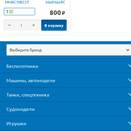
MMRC10KCST
MadMaxRC
800
Т
o
В корзину
Выберите бренд
Беспилотники
Машины, автомодели
Танки, спецтехника
Судомодели
Игрушки