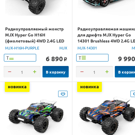
Радиоуправляемый монстр
Радиоуправляемая машин
MJX Hyper Go H16H
для дрифта MJX Hyper Go
(фиолетовый) 4WD 2.4G LED
14301 Brushless 4WD 2.4G L
GPS 1/16 RTR
1/14 RTR
MJX-H16H-PURPLE
MJX
MJX-14301
M
6 890
9 99
Т
Т
o
В корзину
В корзи
новинка
новинка