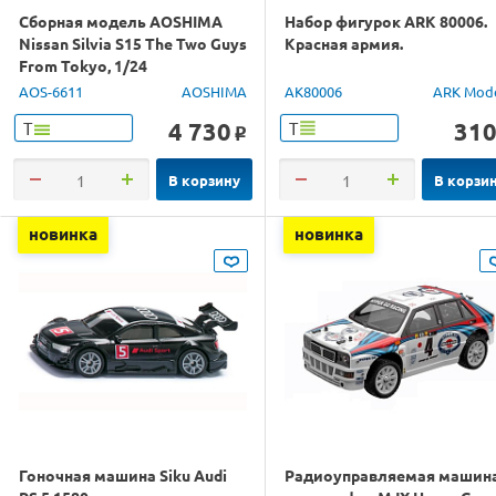
Сборная модель AOSHIMA
Набор фигурок ARK 80006.
Nissan Silvia S15 The Two Guys
Красная армия.
From Tokyo, 1/24
AOS-6611
AOSHIMA
AK80006
ARK Mod
4 730
31
Т
Т
o
В корзину
В корзи
новинка
новинка
Гоночная машина Siku Audi
Радиоуправляемая машин