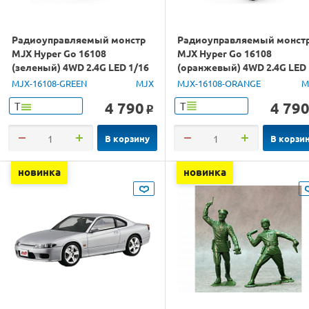
Радиоуправляемый монстр
Радиоуправляемый монст
MJX Hyper Go 16108
MJX Hyper Go 16108
(зеленый) 4WD 2.4G LED 1/16
(оранжевый) 4WD 2.4G LED
RTR
1/16 RTR
MJX-16108-GREEN
MJX
MJX-16108-ORANGE
M
4 790
4 79
Т
Т
o
В корзину
В корзи
новинка
новинка