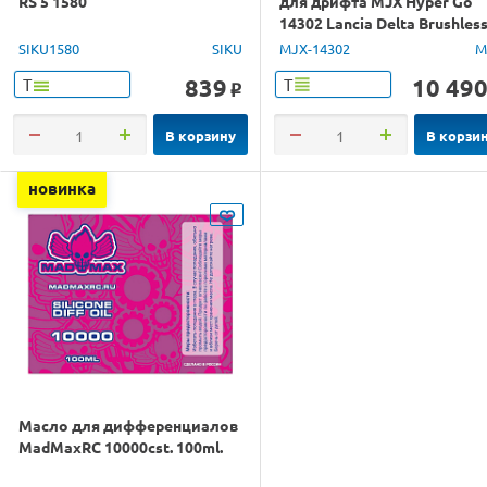
RS 5 1580
для дрифта MJX Hyper Go
14302 Lancia Delta Brushles
4WD 2.4G LED 1/14 RTR
SIKU1580
SIKU
MJX-14302
M
839
10 49
Т
Т
o
В корзину
В корзи
новинка
Масло для дифференциалов
MadMaxRC 10000cst. 100ml.