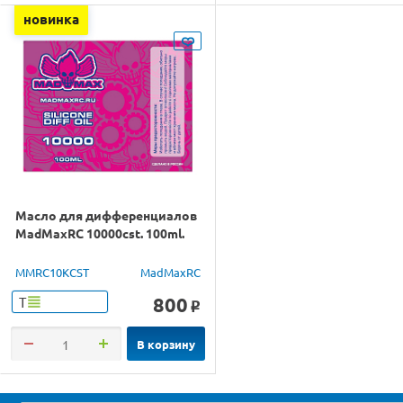
новинка
Масло для дифференциалов
MadMaxRC 10000cst. 100ml.
MMRC10KCST
MadMaxRC
800
Т
o
В корзину