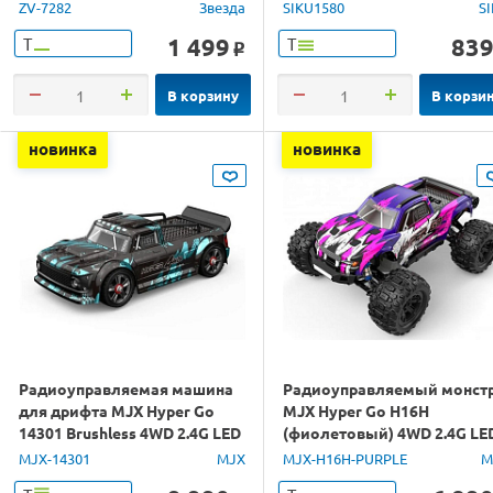
ZV-7282
Звезда
SIKU1580
S
1 499
83
Т
Т
o
В корзину
В корзи
новинка
новинка
Радиоуправляемая машина
Радиоуправляемый монст
для дрифта MJX Hyper Go
MJX Hyper Go H16H
14301 Brushless 4WD 2.4G LED
(фиолетовый) 4WD 2.4G LE
1/14 RTR
GPS 1/16 RTR
MJX-14301
MJX
MJX-H16H-PURPLE
M