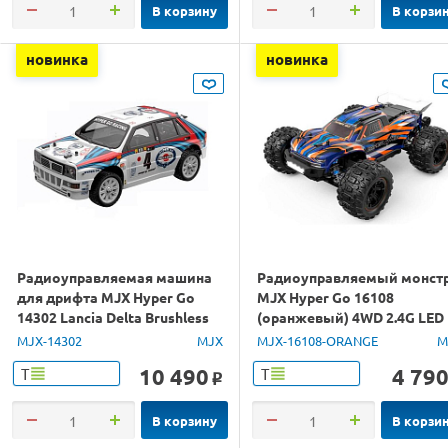
В корзину
В корзи
новинка
новинка
Радиоуправляемая машина
Радиоуправляемый монст
для дрифта MJX Hyper Go
MJX Hyper Go 16108
14302 Lancia Delta Brushless
(оранжевый) 4WD 2.4G LED
4WD 2.4G LED 1/14 RTR
1/16 RTR
MJX-14302
MJX
MJX-16108-ORANGE
M
10 490
4 79
Т
Т
o
В корзину
В корзи