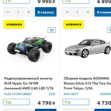
9 990
6 89
Т
Т
o
В корзину
В корзи
новинка
новинка
Радиоуправляемый монстр
Сборная модель AOSHIMA
MJX Hyper Go 16108
Nissan Silvia S15 The Two G
(зеленый) 4WD 2.4G LED 1/16
From Tokyo, 1/24
RTR
MJX-16108-GREEN
MJX
AOS-6611
AOSHI
4 790
4 73
Т
Т
o