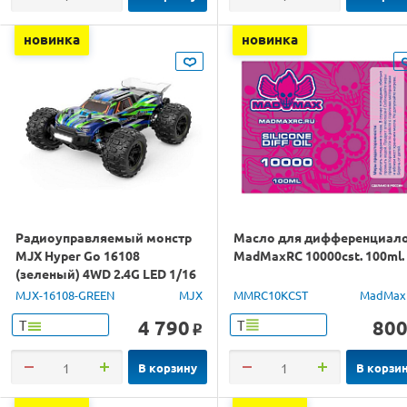
новинка
новинка
Радиоуправляемый монстр
Масло для дифференциал
MJX Hyper Go 16108
MadMaxRC 10000cst. 100ml.
(зеленый) 4WD 2.4G LED 1/16
RTR
MJX-16108-GREEN
MJX
MMRC10KCST
MadMax
4 790
80
Т
Т
o
В корзину
В корзи