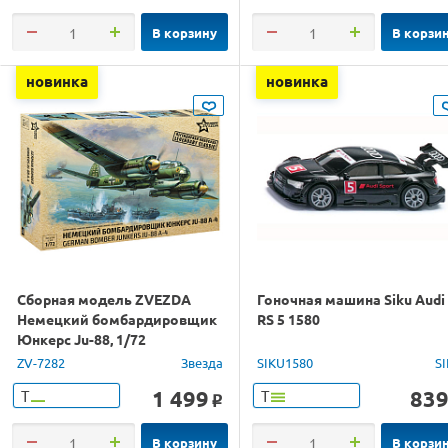
В корзину
В корзи
новинка
новинка
Сборная модель ZVEZDA
Гоночная машина Siku Audi
Немецкий бомбардировщик
RS 5 1580
Юнкерс Ju-88, 1/72
ZV-7282
Звезда
SIKU1580
S
1 499
83
Т
Т
o
В корзину
В корзи