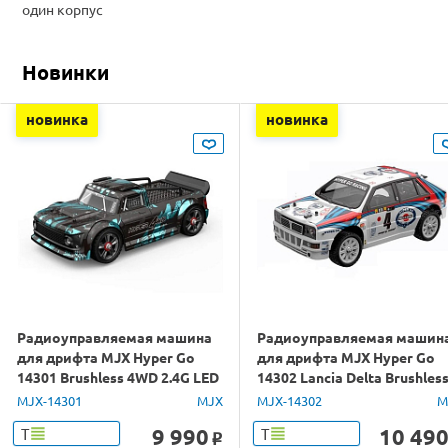
один корпус
Новинки
новинка
новинка
Радиоуправляемая машина
Радиоуправляемая машин
для дрифта MJX Hyper Go
для дрифта MJX Hyper Go
14301 Brushless 4WD 2.4G LED
14302 Lancia Delta Brushles
1/14 RTR
4WD 2.4G LED 1/14 RTR
MJX-14301
MJX
MJX-14302
M
9 990
10 49
Т
Т
o