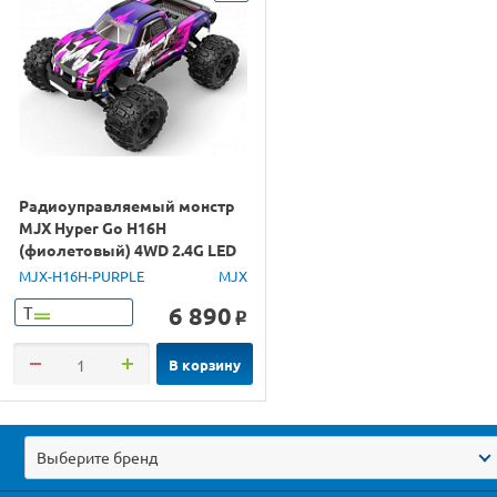
Радиоуправляемый монстр
MJX Hyper Go H16H
(фиолетовый) 4WD 2.4G LED
GPS 1/16 RTR
MJX-H16H-PURPLE
MJX
6 890
Т
o
В корзину
Выберите бренд