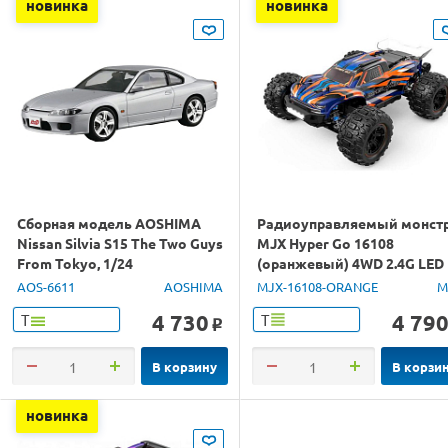
новинка
новинка
Сборная модель AOSHIMA
Радиоуправляемый монст
Nissan Silvia S15 The Two Guys
MJX Hyper Go 16108
From Tokyo, 1/24
(оранжевый) 4WD 2.4G LED
1/16 RTR
AOS-6611
AOSHIMA
MJX-16108-ORANGE
M
4 730
4 79
Т
Т
o
В корзину
В корзи
новинка