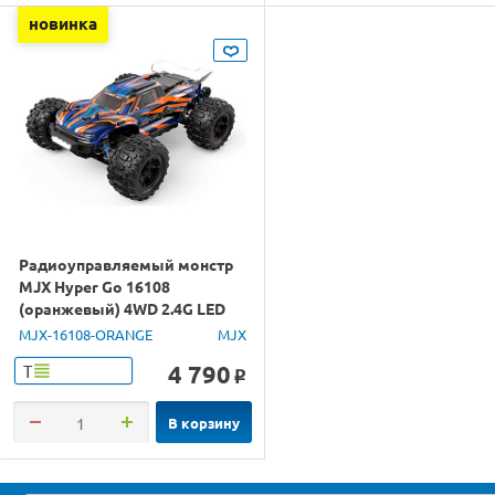
новинка
Радиоуправляемый монстр
MJX Hyper Go 16108
(оранжевый) 4WD 2.4G LED
1/16 RTR
MJX-16108-ORANGE
MJX
4 790
Т
o
В корзину