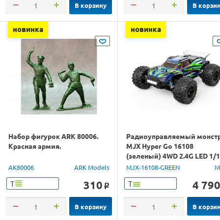
В корзину
В корзи
новинка
новинка
Набор фигурок ARK 80006.
Радиоуправляемый монст
Красная армия.
MJX Hyper Go 16108
(зеленый) 4WD 2.4G LED 1/
RTR
AK80006
ARK Models
MJX-16108-GREEN
M
310
4 79
Т
Т
o
В корзину
В корзи