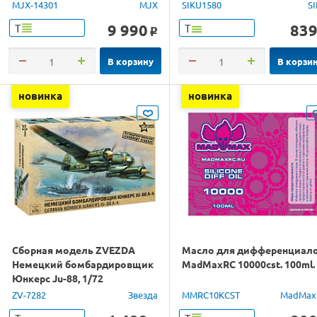
1/14 RTR
MJX-14301
MJX
SIKU1580
S
9 990
83
Т
Т
o
В корзину
В корзи
новинка
новинка
Сборная модель ZVEZDA
Масло для дифференциал
Немецкий бомбардировщик
MadMaxRC 10000cst. 100ml.
Юнкерс Ju-88, 1/72
ZV-7282
Звезда
MMRC10KCST
MadMax