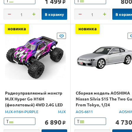
1 499
80
Т
Т
o
В корзину
В корзи
новинка
новинка
Радиоуправляемый монстр
Сборная модель AOSHIMA
MJX Hyper Go H16H
Nissan Silvia S15 The Two G
(фиолетовый) 4WD 2.4G LED
From Tokyo, 1/24
GPS 1/16 RTR
MJX-H16H-PURPLE
MJX
AOS-6611
AOSHI
6 890
4 73
Т
Т
o