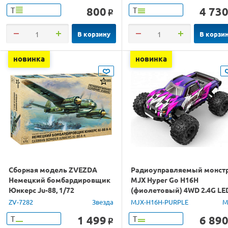
800
4 73
Т
Т
o
В корзину
В корзи
новинка
новинка
Сборная модель ZVEZDA
Радиоуправляемый монст
Немецкий бомбардировщик
MJX Hyper Go H16H
Юнкерс Ju-88, 1/72
(фиолетовый) 4WD 2.4G LE
GPS 1/16 RTR
ZV-7282
Звезда
MJX-H16H-PURPLE
M
1 499
6 89
Т
Т
o