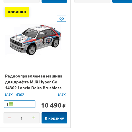
новинка
Радиоуправляемая машина
для дрифта MJX Hyper Go
14302 Lancia Delta Brushless
4WD 2.4G LED 1/14 RTR
MJX-14302
MJX
10 490
Т
o
В корзину