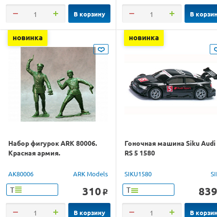
В корзину
В корзи
новинка
новинка
Набор фигурок ARK 80006.
Гоночная машина Siku Audi
Красная армия.
RS 5 1580
AK80006
ARK Models
SIKU1580
S
310
83
Т
Т
o
В корзину
В корзи