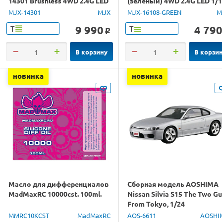
14301 Brushless 4WD 2.4G LED
(зеленый) 4WD 2.4G LED 1/
1/14 RTR
RTR
MJX-14301
MJX
MJX-16108-GREEN
M
9 990
4 79
Т
Т
o
В корзину
В корзи
новинка
новинка
Масло для дифференциалов
Сборная модель AOSHIMA
MadMaxRC 10000cst. 100ml.
Nissan Silvia S15 The Two G
From Tokyo, 1/24
MMRC10KCST
MadMaxRC
AOS-6611
AOSHI