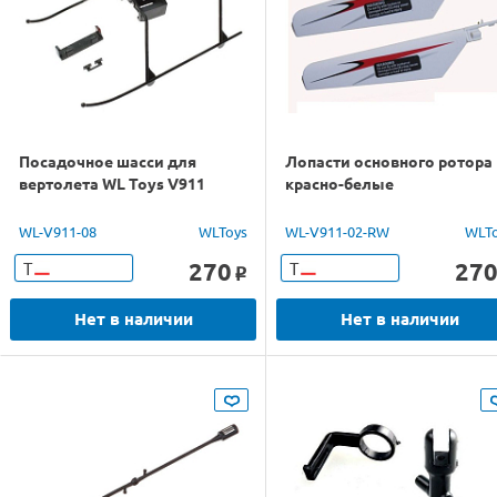
Посадочное шасси для
Лопасти основного ротора
вертолета WL Toys V911
красно-белые
WL-V911-08
WLToys
WL-V911-02-RW
WLT
270
27
Т
Т
o
Нет в наличии
Нет в наличии