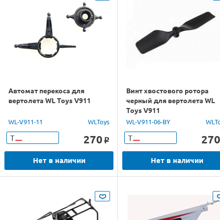
Автомат перекоса для
Винт хвостового ротора
вертолета WL Toys V911
черный для вертолета WL
Toys V911
WL-V911-11
WLToys
WL-V911-06-BY
WLT
270
27
Т
Т
o
Нет в наличии
Нет в наличии