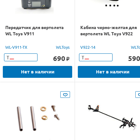
Передатчик для вертолета
Кабина черно-желтая для
WL Toys V911
вертолета WL Toys V922
WL-V911-TX
WLToys
V922-14
WLT
690
59
Т
Т
o
Нет в наличии
Нет в наличии