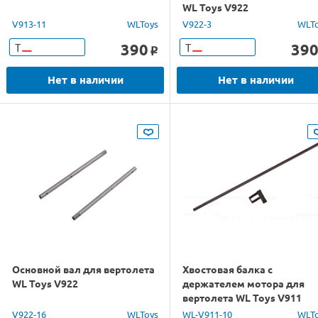
WL Toys V922
V913-11
WLToys
V922-3
WLT
390
39
Т
Т
o
Нет в наличии
Нет в наличии
Основной вал для вертолета
Хвостовая балка с
WL Toys V922
держателем мотора для
вертолета WL Toys V911
V922-16
WLToys
WL-V911-10
WLT