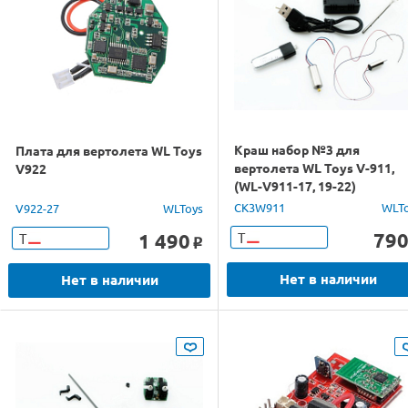
Краш набор №3 для
Плата для вертолета WL Toys
вертолета WL Toys V-911,
V922
(WL-V911-17, 19-22)
CK3W911
WLT
V922-27
WLToys
79
1 490
Т
Т
o
Нет в наличии
Нет в наличии