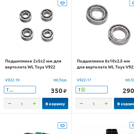
Подшипники 2x5x2 мм для
Подшипники 6x10x2.5 мм
вертолета WL Toys V922
для вертолета WL Toys V92
V922-19
WLToys
V922-17
WLT
350
29
Т
Т
o
В корзину
В корзи