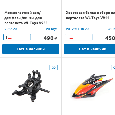
Межлопастной вал/
Хвостовая балка в сборе д
демферы/винты для
вертолета WL Toys V911
вертолета WL Toys V922
V922-20
WLToys
WL-V911-10-20
WLT
490
45
Т
Т
o
Нет в наличии
Нет в наличии