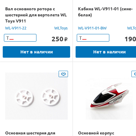
Вал основного ротора с
Кабина WL-V911-01 (сине-
шестерней для вертолета WL
белая)
Toys V911
WL-V911-22
WLToys
WL-V911-01-BW
WLT
250
19
Т
Т
o
Нет в наличии
Нет в наличии
Основная шестерня для
Основной корпус