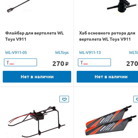
Флайбар для вертолета WL
Хаб основного ротора для
Toys V911
вертолета WL Toys V911
WL-V911-05
WLToys
WL-V911-13
WLT
270
27
Т
Т
o
Нет в наличии
Нет в наличии