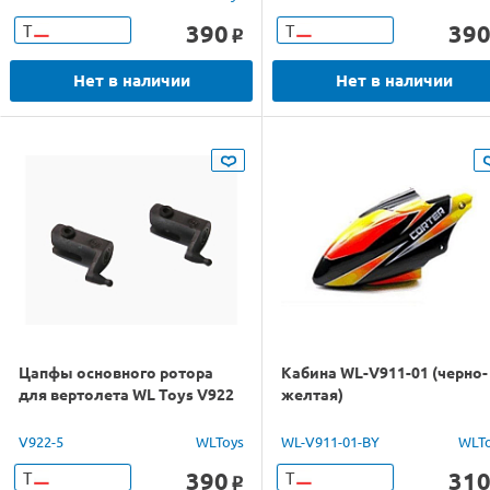
390
39
Т
Т
o
Нет в наличии
Нет в наличии
Цапфы основного ротора
Кабина WL-V911-01 (черно-
для вертолета WL Toys V922
желтая)
V922-5
WLToys
WL-V911-01-BY
WLT
390
31
Т
Т
o