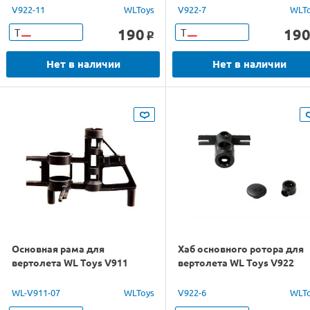
V922-11
WLToys
V922-7
WLT
190
19
Т
Т
o
Нет в наличии
Нет в наличии
Основная рама для
Хаб основного ротора для
вертолета WL Toys V911
вертолета WL Toys V922
WL-V911-07
WLToys
V922-6
WLT