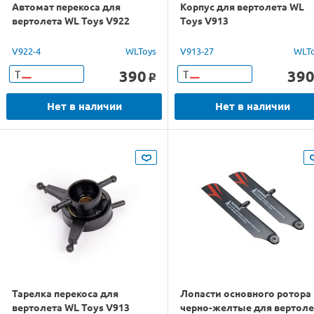
Автомат перекоса для
Корпус для вертолета WL
вертолета WL Toys V922
Toys V913
V922-4
WLToys
V913-27
WLT
390
39
Т
Т
o
Нет в наличии
Нет в наличии
Тарелка перекоса для
Лопасти основного ротора
вертолета WL Toys V913
черно-желтые для вертоле