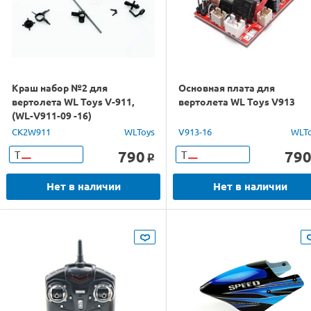
Краш набор №2 для
Основная плата для
вертолета WL Toys V-911,
вертолета WL Toys V913
(WL-V911-09 -16)
CK2W911
WLToys
V913-16
WLT
790
79
Т
Т
o
Нет в наличии
Нет в наличии