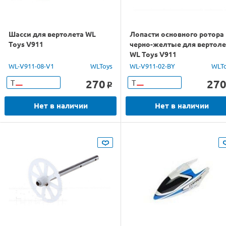
Шасси для вертолета WL
Лопасти основного ротора
Toys V911
черно-желтые для вертоле
WL Toys V911
WL-V911-08-V1
WLToys
WL-V911-02-BY
WLT
270
27
Т
Т
o
Нет в наличии
Нет в наличии