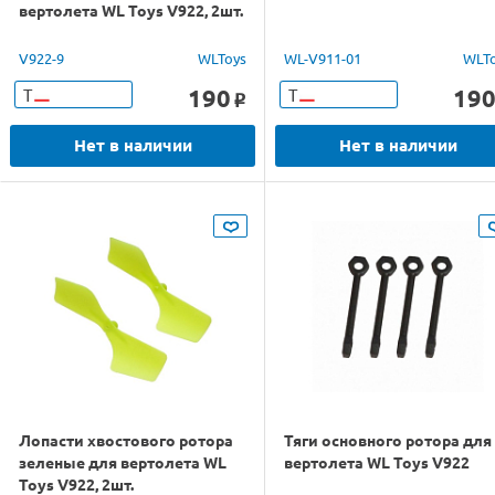
вертолета WL Toys V922, 2шт.
V922-9
WLToys
WL-V911-01
WLT
190
19
Т
Т
o
Нет в наличии
Нет в наличии
Лопасти хвостового ротора
Тяги основного ротора для
зеленые для вертолета WL
вертолета WL Toys V922
Toys V922, 2шт.