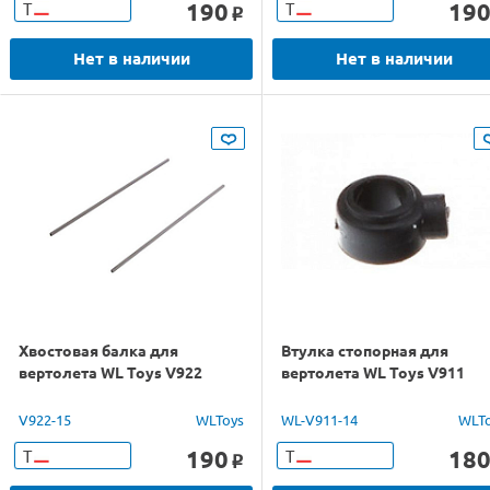
190
19
Т
Т
o
Нет в наличии
Нет в наличии
Хвостовая балка для
Втулка стопорная для
вертолета WL Toys V922
вертолета WL Toys V911
V922-15
WLToys
WL-V911-14
WLT
190
18
Т
Т
o