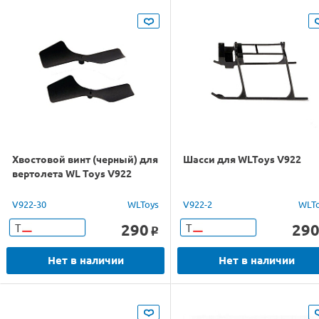
Хвостовой винт (черный) для
Шасси для WLToys V922
вертолета WL Toys V922
V922-30
WLToys
V922-2
WLT
290
29
Т
Т
o
Нет в наличии
Нет в наличии