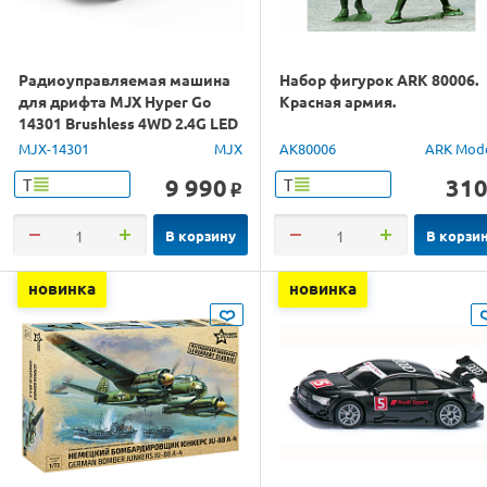
Радиоуправляемая машина
Набор фигурок ARK 80006.
для дрифта MJX Hyper Go
Красная армия.
14301 Brushless 4WD 2.4G LED
1/14 RTR
MJX-14301
MJX
AK80006
ARK Mod
9 990
31
Т
Т
o
В корзину
В корзи
новинка
новинка