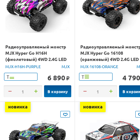
Радиоуправляемый монстр
Радиоуправляемый монст
MJX Hyper Go H16H
MJX Hyper Go 16108
(фиолетовый) 4WD 2.4G LED
(оранжевый) 4WD 2.4G LED
GPS 1/16 RTR
1/16 RTR
MJX-H16H-PURPLE
MJX
MJX-16108-ORANGE
M
6 890
4 79
Т
Т
o
В корзину
В корзи
новинка
новинка