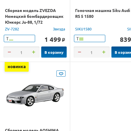
Сборная модель ZVEZDA
Гоночная машина Siku Audi
Немецкий бомбардировщик
RS 5 1580
Юнкерс Ju-88, 1/72
ZV-7282
Звезда
SIKU1580
S
1 499
83
Т
Т
o
В корзину
В корзи
новинка
Сборная модель AOSHIMA