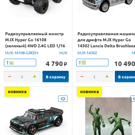
Радиоуправляемый монстр
Радиоуправляемая машин
MJX Hyper Go 16108
для дрифта MJX Hyper Go
(зеленый) 4WD 2.4G LED 1/16
14302 Lancia Delta Brushles
RTR
4WD 2.4G LED 1/14 RTR
MJX-16108-GREEN
MJX
MJX-14302
M
4 790
10 49
Т
Т
o
В корзину
В корзи
новинка
новинка