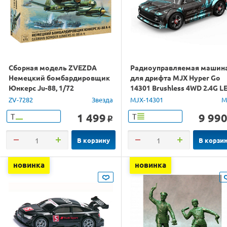
Сборная модель ZVEZDA
Радиоуправляемая машин
Немецкий бомбардировщик
для дрифта MJX Hyper Go
Юнкерс Ju-88, 1/72
14301 Brushless 4WD 2.4G L
1/14 RTR
ZV-7282
Звезда
MJX-14301
M
1 499
9 99
Т
Т
o
В корзину
В корзи
новинка
новинка