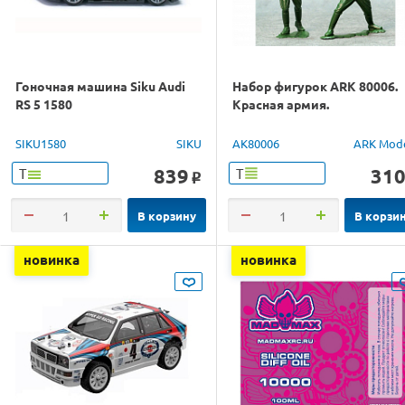
Гоночная машина Siku Audi
Набор фигурок ARK 80006.
RS 5 1580
Красная армия.
SIKU1580
SIKU
AK80006
ARK Mod
839
31
Т
Т
o
В корзину
В корзи
новинка
новинка