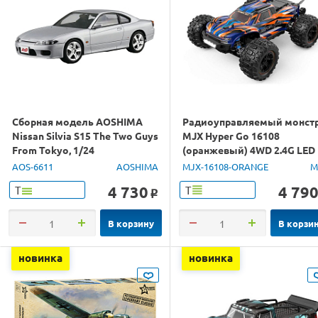
Сборная модель AOSHIMA
Радиоуправляемый монст
Nissan Silvia S15 The Two Guys
MJX Hyper Go 16108
From Tokyo, 1/24
(оранжевый) 4WD 2.4G LED
1/16 RTR
AOS-6611
AOSHIMA
MJX-16108-ORANGE
M
4 730
4 79
Т
Т
o
В корзину
В корзи
новинка
новинка