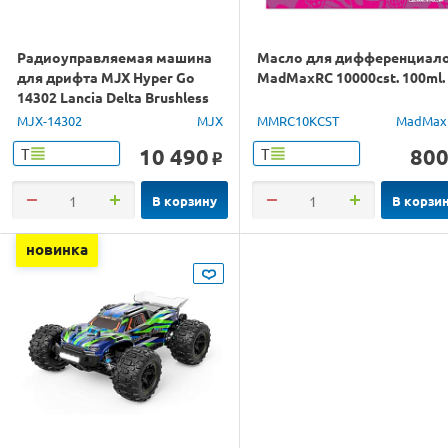
Радиоуправляемая машина
Масло для дифференциал
для дрифта MJX Hyper Go
MadMaxRC 10000cst. 100ml.
14302 Lancia Delta Brushless
4WD 2.4G LED 1/14 RTR
MJX-14302
MJX
MMRC10KCST
MadMax
10 490
80
Т
Т
o
В корзину
В корзи
новинка