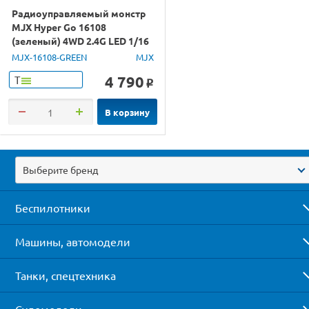
Радиоуправляемый монстр
MJX Hyper Go 16108
(зеленый) 4WD 2.4G LED 1/16
RTR
MJX-16108-GREEN
MJX
4 790
Т
o
В корзину
Выберите бренд
Беспилотники
Машины, автомодели
Танки, спецтехника
Судомодели