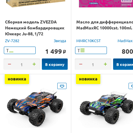
Сборная модель ZVEZDA
Масло для дифференциал
Немецкий бомбардировщик
MadMaxRC 10000cst. 100ml.
Юнкерс Ju-88, 1/72
ZV-7282
Звезда
MMRC10KCST
MadMax
1 499
80
Т
Т
o
В корзину
В корзи
новинка
новинка