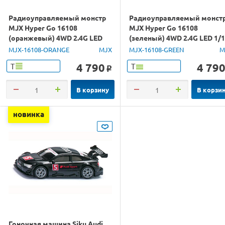
Радиоуправляемый монстр
Радиоуправляемый монст
MJX Hyper Go 16108
MJX Hyper Go 16108
(оранжевый) 4WD 2.4G LED
(зеленый) 4WD 2.4G LED 1/
1/16 RTR
RTR
MJX-16108-ORANGE
MJX
MJX-16108-GREEN
M
4 790
4 79
Т
Т
o
В корзину
В корзи
новинка
Гоночная машина Siku Audi