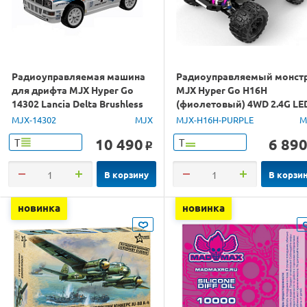
Радиоуправляемая машина
Радиоуправляемый монст
для дрифта MJX Hyper Go
MJX Hyper Go H16H
14302 Lancia Delta Brushless
(фиолетовый) 4WD 2.4G LE
4WD 2.4G LED 1/14 RTR
GPS 1/16 RTR
MJX-14302
MJX
MJX-H16H-PURPLE
M
10 490
6 89
Т
Т
o
В корзину
В корзи
новинка
новинка