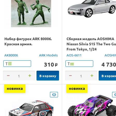
Набор фигурок ARK 80006.
Сборная модель AOSHIMA
Красная армия.
Nissan Silvia S15 The Two G
From Tokyo, 1/24
AK80006
ARK Models
AOS-6611
AOSHI
310
4 73
Т
Т
o
В корзину
В корзи
новинка
новинка