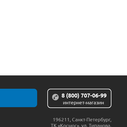
8 (800) 707-06-99
интернет-магазин
196211
,
Санкт-Петербург
,
ТК «Космос», ул. Типанова,