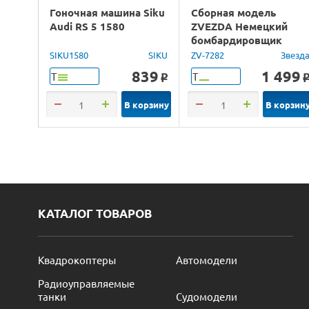
Гоночная машина Siku
Сборная модель
Audi RS 5 1580
ZVEZDA Немецкий
бомбардировщик
Юнкерс Ju-88, 1/72
SIKU1580
SIKU
ZV-7282
Звезд
839
1 499
Т
Т
o
В корзину
В корзин
КАТАЛОГ ТОВАРОВ
Квадрокоптеры
Автомодели
Радиоуправляемые
танки
Судомодели