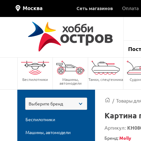
Москва
Сеть магазинов
Оплата
Пос
Беспилотники
Машины,
Танки, спецтехника
Судом
автомодели
/
Товары для
Выберите бренд
Картина 
Беспилотники
Артикул:
KH08
Машины, автомодели
Бренд:
Molly