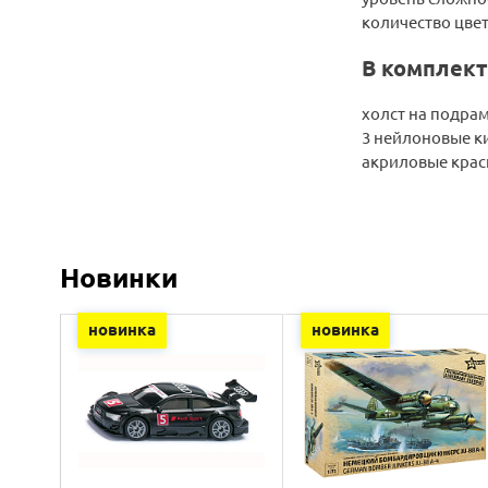
количество цвет
В комплект
холст на подра
3 нейлоновые к
акриловые крас
Новинки
новинка
новинка