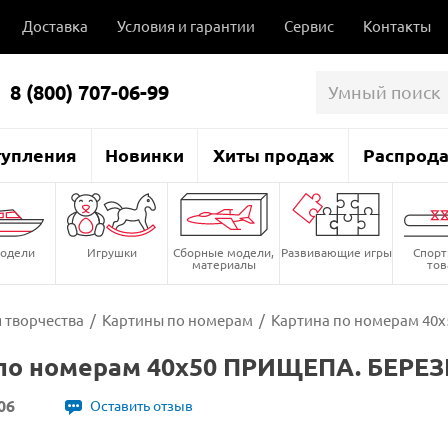
Доставка
Условия и гарантии
Сервис
Контакты
8 (800) 707-06-99
тупления
Новинки
Хиты продаж
Распрод
одели
Игрушки
Сборные модели,
Развивающие игры
Спор
материалы
то
 творчества
/
Картины по номерам
/
Картина по номерам 40х
по номерам 40х50 ПРИЩЕПА. БЕРЕЗК
06
Оставить отзыв