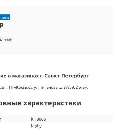
я цена
o
наличии
ие в магазинах г. Санкт-Петербург
СБп, ТК «Космос», ул. Типанова, д. 27/39, 2 этаж
овные характеристики
л
KH0806
Molly