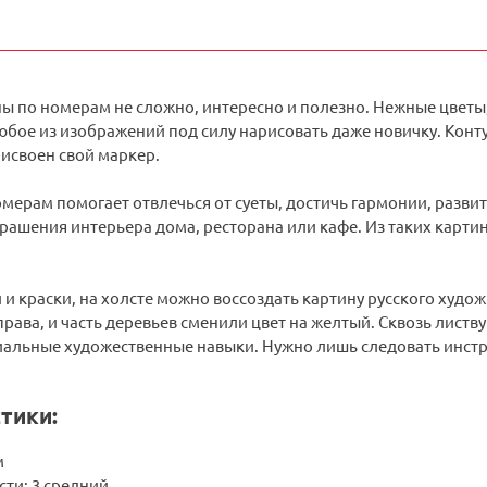
ны по номерам не сложно, интересно и полезно. Нежные цветы
бое из изображений под силу нарисовать даже новичку. Конту
исвоен свой маркер.
мерам помогает отвлечься от суеты, достичь гармонии, разви
рашения интерьера дома, ресторана или кафе. Из таких карти
 и краски, на холсте можно воссоздать картину русского худ
 права, и часть деревьев сменили цвет на желтый. Сквозь листв
иальные художественные навыки. Нужно лишь следовать инстру
тики:
м
ти: 3 средний