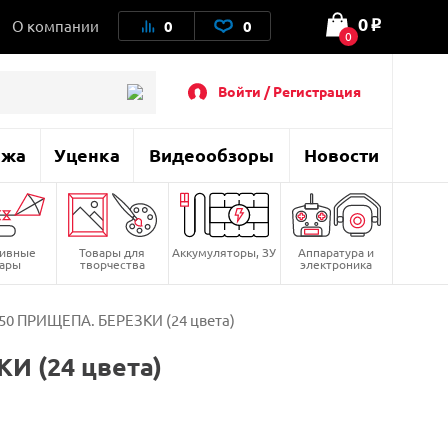
0
О компании
0
0
o
0
Войти / Регистрация
ажа
Уценка
Видеообзоры
Новости
тивные
Товары для
Аккумуляторы, ЗУ
Аппаратура и
вары
творчества
электроника
50 ПРИЩЕПА. БЕРЕЗКИ (24 цвета)
И (24 цвета)