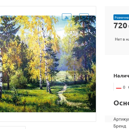
Рознична
720
Нет в 
Налич
0
Осн
Артику
Бренд