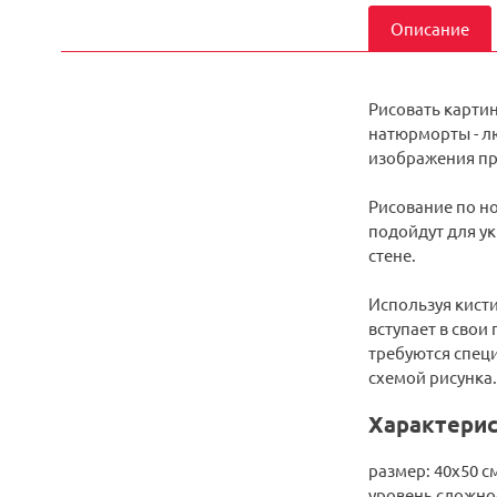
Описание
Рисовать карти
натюрморты - лю
изображения пр
Рисование по но
подойдут для ук
стене.
Используя кисти
вступает в свои
требуются спец
схемой рисунка.
Характерис
размер: 40х50 с
уровень сложнос