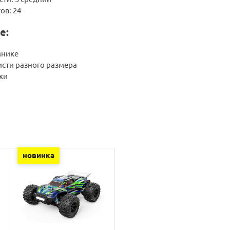
ов: 24
е:
мнике
исти разного размера
ки
новинка