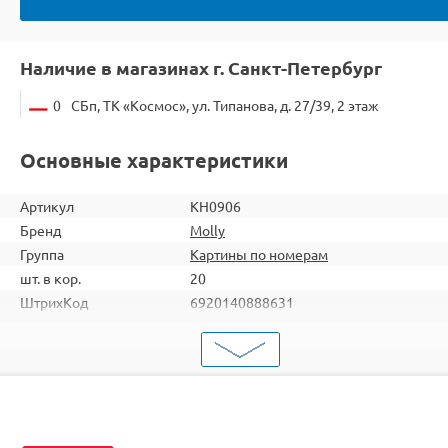
Наличие в магазинах г. Санкт-Петербург
0
СБп, ТК «Космос», ул. Типанова, д. 27/39, 2 этаж
Основные характеристики
Артикул
KH0906
Бренд
Molly
Группа
Картины по номерам
шт. в кор.
20
ШтрихКод
6920140888631
Тип
Картины по номерам
Тема
Портрет
Размер
30х30
Цвет
19 цветов