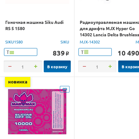
Гоночная машина Siku Audi
Радиоуправляемая машин
RS 5 1580
для дрифта MJX Hyper Go
14302 Lancia Delta Brushles
4WD 2.4G LED 1/14 RTR
SIKU1580
SIKU
MJX-14302
M
839
10 49
Т
Т
o
В корзину
В корзи
новинка