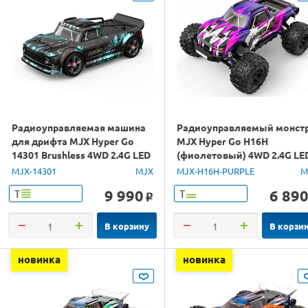
Радиоуправляемая машина
Радиоуправляемый монст
для дрифта MJX Hyper Go
MJX Hyper Go H16H
14301 Brushless 4WD 2.4G LED
(фиолетовый) 4WD 2.4G LE
1/14 RTR
GPS 1/16 RTR
MJX-14301
MJX
MJX-H16H-PURPLE
M
9 990
6 89
Т
Т
o
В корзину
В корзи
новинка
новинка