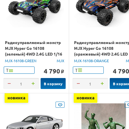
Радиоуправляемый монстр
Радиоуправляемый монст
MJX Hyper Go 16108
MJX Hyper Go 16108
(зеленый) 4WD 2.4G LED 1/16
(оранжевый) 4WD 2.4G LED
RTR
1/16 RTR
MJX-16108-GREEN
MJX
MJX-16108-ORANGE
M
4 790
4 79
Т
Т
o
В корзину
В корзи
новинка
новинка