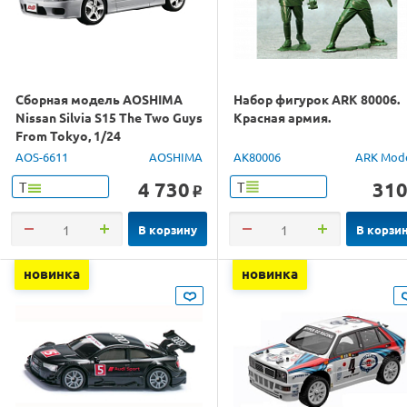
Сборная модель AOSHIMA
Набор фигурок ARK 80006.
Nissan Silvia S15 The Two Guys
Красная армия.
From Tokyo, 1/24
AOS-6611
AOSHIMA
AK80006
ARK Mod
4 730
31
Т
Т
o
В корзину
В корзи
новинка
новинка