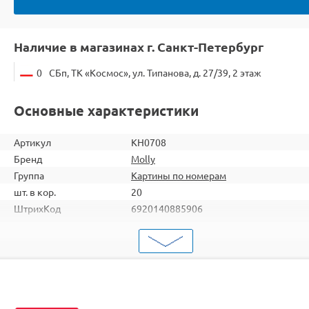
Наличие в магазинах г. Санкт-Петербург
0
СБп, ТК «Космос», ул. Типанова, д. 27/39, 2 этаж
Основные характеристики
Артикул
KH0708
Бренд
Molly
Группа
Картины по номерам
шт. в кор.
20
ШтрихКод
6920140885906
Тип
Картины по номерам
Тема
Цветы
Размер
30х30
Цвет
19 цветов