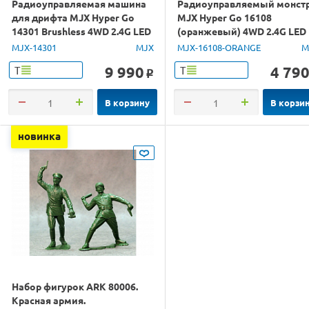
Радиоуправляемая машина
Радиоуправляемый монст
для дрифта MJX Hyper Go
MJX Hyper Go 16108
14301 Brushless 4WD 2.4G LED
(оранжевый) 4WD 2.4G LED
1/14 RTR
1/16 RTR
MJX-14301
MJX
MJX-16108-ORANGE
M
9 990
4 79
Т
Т
o
В корзину
В корзи
новинка
Набор фигурок ARK 80006.
Красная армия.