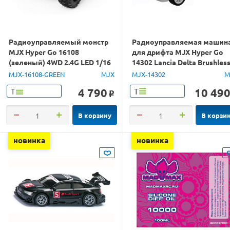
Радиоуправляемый монстр
Радиоуправляемая машин
MJX Hyper Go 16108
для дрифта MJX Hyper Go
(зеленый) 4WD 2.4G LED 1/16
14302 Lancia Delta Brushles
RTR
4WD 2.4G LED 1/14 RTR
MJX-16108-GREEN
MJX
MJX-14302
M
4 790
10 49
Т
Т
o
В корзину
В корзи
новинка
новинка