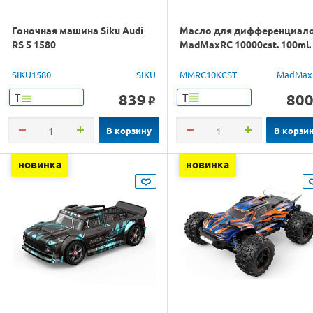
Гоночная машина Siku Audi
Масло для дифференциал
RS 5 1580
MadMaxRC 10000cst. 100ml.
SIKU1580
SIKU
MMRC10KCST
MadMax
839
80
Т
Т
o
В корзину
В корзи
новинка
новинка