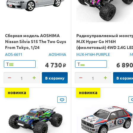
Сборная модель AOSHIMA
Радиоуправляемый монст
Nissan Silvia S15 The Two Guys
MJX Hyper Go H16H
From Tokyo, 1/24
(фиолетовый) 4WD 2.4G LE
GPS 1/16 RTR
AOS-6611
AOSHIMA
MJX-H16H-PURPLE
M
4 730
6 89
Т
Т
o
В корзину
В корзи
новинка
новинка