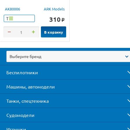
AK80006
ARK Models
310
Т
o
В корзину
Выберите бренд
Беспилотники
Машины, автомодели
Танки, спецтехника
Судомодели
Игрушки