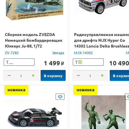
Сборная модель ZVEZDA
Радиоуправляемая машин
Немецкий бомбардировщик
для дрифта MJX Hyper Go
Юнкерс Ju-88, 1/72
14302 Lancia Delta Brushles
4WD 2.4G LED 1/14 RTR
ZV-7282
Звезда
MJX-14302
M
1 499
10 49
Т
Т
o
В корзину
В корзи
новинка
новинка