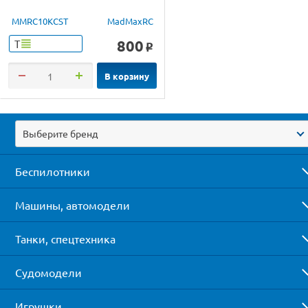
MMRC10KCST
MadMaxRC
800
Т
o
В корзину
Выберите бренд
Беспилотники
Машины, автомодели
Танки, спецтехника
Судомодели
Игрушки