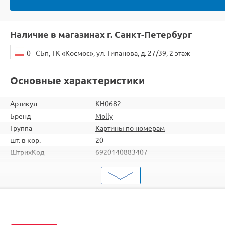
Наличие в магазинах г. Санкт-Петербург
0
СБп, ТК «Космос», ул. Типанова, д. 27/39, 2 этаж
Основные характеристики
Артикул
KH0682
Бренд
Molly
Группа
Картины по номерам
шт. в кор.
20
ШтрихКод
6920140883407
Тип
Картины по номерам
Тема
Цветы
Размер
30х30
Цвет
19 цветов