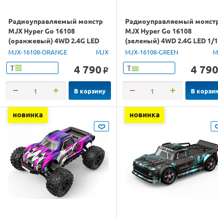
Радиоуправляемый монстр
Радиоуправляемый монст
MJX Hyper Go 16108
MJX Hyper Go 16108
(оранжевый) 4WD 2.4G LED
(зеленый) 4WD 2.4G LED 1/
1/16 RTR
RTR
MJX-16108-ORANGE
MJX
MJX-16108-GREEN
M
4 790
4 79
Т
Т
o
В корзину
В корзи
новинка
новинка