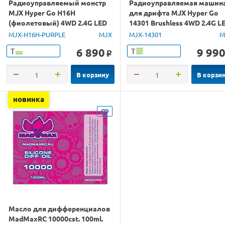
Радиоуправляемый монстр
Радиоуправляемая машин
MJX Hyper Go H16H
для дрифта MJX Hyper Go
(фиолетовый) 4WD 2.4G LED
14301 Brushless 4WD 2.4G L
GPS 1/16 RTR
1/14 RTR
MJX-H16H-PURPLE
MJX
MJX-14301
M
6 890
9 99
Т
Т
o
В корзину
В корзи
новинка
Масло для дифференциалов
MadMaxRC 10000cst. 100ml.