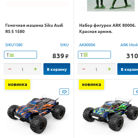
Гоночная машина Siku Audi
Набор фигурок ARK 80006.
RS 5 1580
Красная армия.
SIKU1580
SIKU
AK80006
ARK Mod
839
31
Т
Т
o
В корзину
В корзи
новинка
новинка