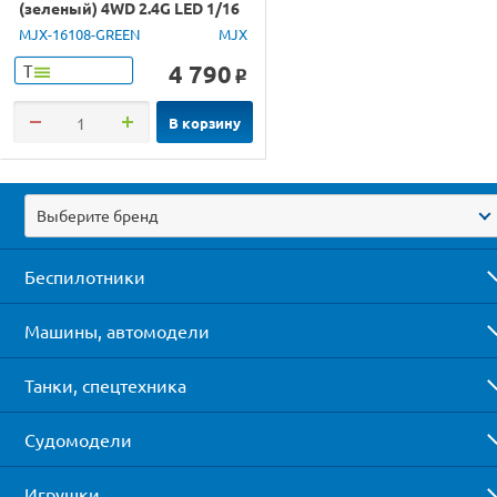
(зеленый) 4WD 2.4G LED 1/16
RTR
MJX-16108-GREEN
MJX
4 790
Т
o
В корзину
Выберите бренд
Беспилотники
Машины, автомодели
Танки, спецтехника
Судомодели
Игрушки