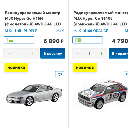
Радиоуправляемый монстр
Радиоуправляемый монст
MJX Hyper Go H16H
MJX Hyper Go 16108
(фиолетовый) 4WD 2.4G LED
(оранжевый) 4WD 2.4G LED
GPS 1/16 RTR
1/16 RTR
MJX-H16H-PURPLE
MJX
MJX-16108-ORANGE
M
6 890
4 79
Т
Т
o
В корзину
В корзи
новинка
новинка