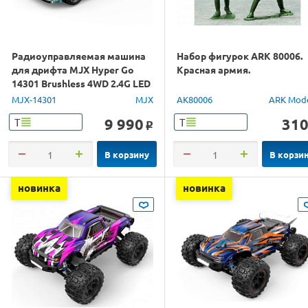
Радиоуправляемая машина
Набор фигурок ARK 80006.
для дрифта MJX Hyper Go
Красная армия.
14301 Brushless 4WD 2.4G LED
1/14 RTR
MJX-14301
MJX
AK80006
ARK Mod
9 990
31
Т
Т
o
В корзину
В корзи
новинка
новинка