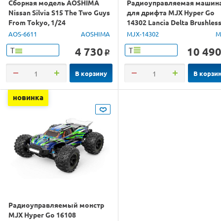
Сборная модель AOSHIMA
Радиоуправляемая машин
Nissan Silvia S15 The Two Guys
для дрифта MJX Hyper Go
From Tokyo, 1/24
14302 Lancia Delta Brushles
4WD 2.4G LED 1/14 RTR
AOS-6611
AOSHIMA
MJX-14302
M
4 730
10 49
Т
Т
o
В корзину
В корзи
новинка
Радиоуправляемый монстр
MJX Hyper Go 16108