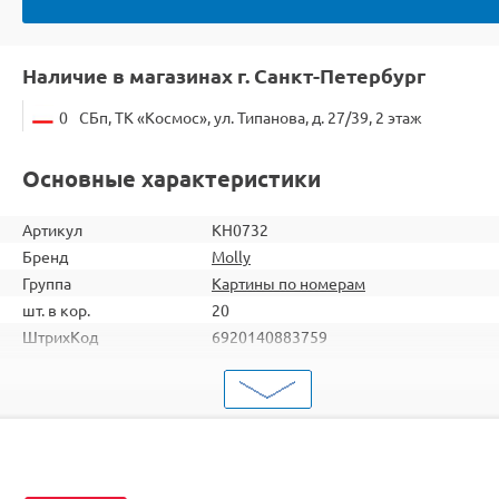
Наличие в магазинах г. Санкт-Петербург
0
СБп, ТК «Космос», ул. Типанова, д. 27/39, 2 этаж
Основные характеристики
Артикул
KH0732
Бренд
Molly
Группа
Картины по номерам
шт. в кор.
20
ШтрихКод
6920140883759
Тип
Картины по номерам
Тема
Животные
Размер
30х30
Цвет
19 цветов