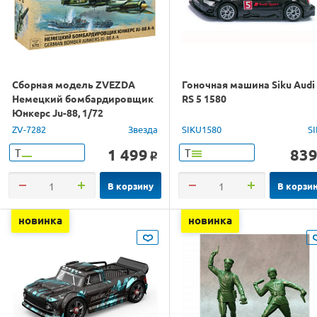
Сборная модель ZVEZDA
Гоночная машина Siku Audi
Немецкий бомбардировщик
RS 5 1580
Юнкерс Ju-88, 1/72
ZV-7282
Звезда
SIKU1580
S
1 499
83
Т
Т
o
В корзину
В корзи
новинка
новинка