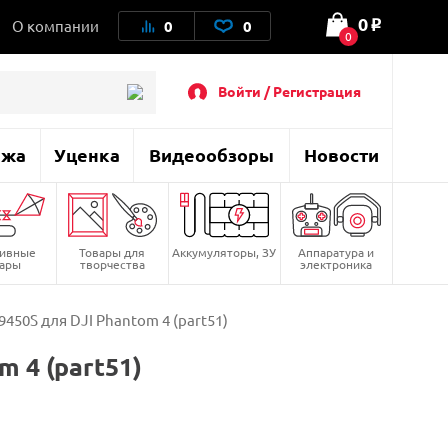
0
О компании
0
0
o
0
Войти / Регистрация
ажа
Уценка
Видеообзоры
Новости
тивные
Товары для
Аккумуляторы, ЗУ
Аппаратура и
вары
творчества
электроника
450S для DJI Phantom 4 (part51)
 4 (part51)