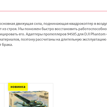
сновная движущая сила, поднимающая квадрокоптер в воздух
 из строя. Мы поможем быстро восстановить работоспособност
цировать его. Адаптеры пропеллеров 9450S для DJI Phantom 4 -
материалов, поэтому рассчитаны на длительную эксплуатаци
 брака.
новинка