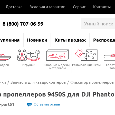
Доставка
Условия и гарантии
Сервис
Контакты
8 (800) 707-06-99
тупления
Новинки
Хиты продаж
Распрод
одели
Игрушки
Сборные модели,
Развивающие игры
Спор
материалы
то
ики
/
Запчасти для квадрокоптеров
/
Фиксатор пропеллеров 9
 пропеллеров 9450S для DJI Phantom
4-part51
Оставить отзыв