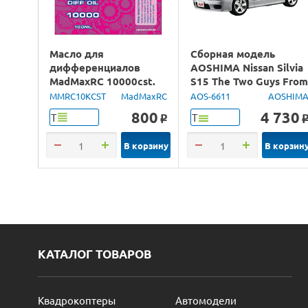
Масло для
Сборная модель
дифференциалов
AOSHIMA Nissan Silvia
MadMaxRC 10000cst.
S15 The Two Guys Fro
100ml.
Tokyo, 1/24
MMRC10KCST
MadMaxRC
AOS-6611
AOSHIM
800
4 730
Т
Т
o
В корзину
В корзин
КАТАЛОГ ТОВАРОВ
Квадрокоптеры
Автомодели