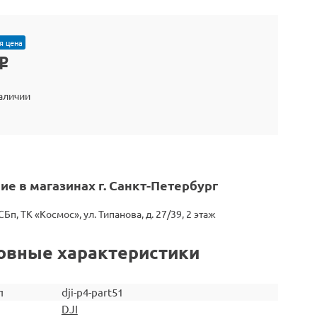
я цена
o
наличии
ие в магазинах г. Санкт-Петербург
СБп, ТК «Космос», ул. Типанова, д. 27/39, 2 этаж
овные характеристики
л
dji-p4-part51
DJI