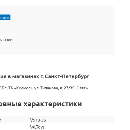
я цена
наличии
ие в магазинах г. Санкт-Петербург
СБп, ТК «Космос», ул. Типанова, д. 27/39, 2 этаж
овные характеристики
л
V913-36
WLToys