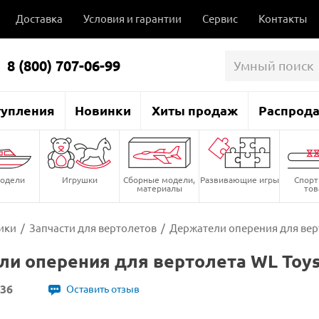
Доставка
Условия и гарантии
Сервис
Контакты
8 (800) 707-06-99
тупления
Новинки
Хиты продаж
Распрод
одели
Игрушки
Сборные модели,
Развивающие игры
Спор
материалы
то
ики
/
Запчасти для вертолетов
/
Держатели оперения для вер
и оперения для вертолета WL Toys
-36
Оставить отзыв