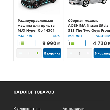
Радиоуправляемая
Сборная модель
машина для дрифта
AOSHIMA Nissan Silvia
MJX Hyper Go 14301
S15 The Two Guys Fro
Brushless 4WD 2.4G
Tokyo, 1/24
MJX-14301
MJX
AOS-6611
AOSHIM
LED 1/14 RTR
9 990
4 730
Т
Т
o
В корзину
В корзин
КАТАЛОГ ТОВАРОВ
Квадрокоптеры
Автомодели