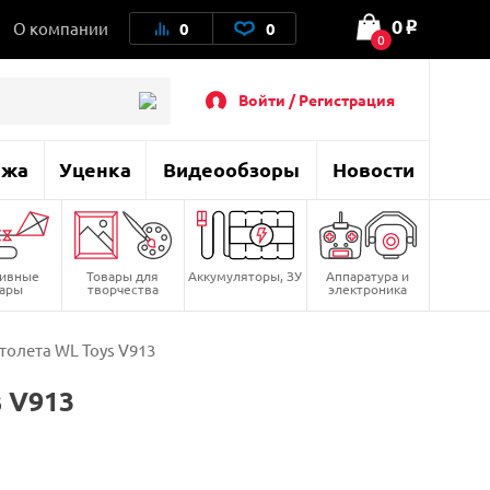
0
О компании
0
0
o
0
Войти / Регистрация
ажа
Уценка
Видеообзоры
Новости
тивные
Товары для
Аккумуляторы, ЗУ
Аппаратура и
вары
творчества
электроника
толета WL Toys V913
 V913