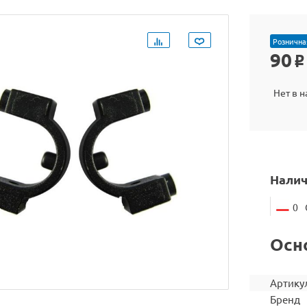
Рознична
90
o
Нет в 
Налич
0
Осн
Артику
Бренд