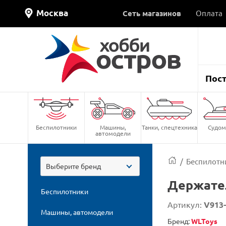
Москва
Сеть магазинов
Оплата
Пос
Беспилотники
Машины,
Танки, спецтехника
Судом
автомодели
/
Беспилотн
Выберите бренд
Держател
Беспилотники
Артикул:
V913
Машины, автомодели
Бренд:
WLToys