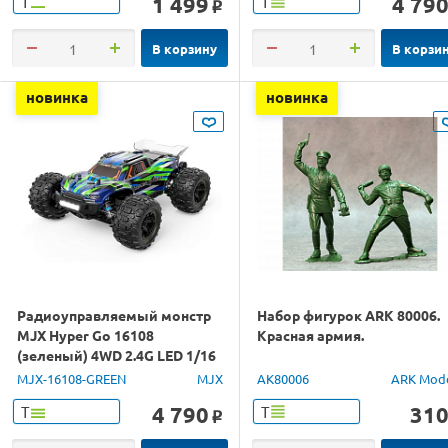
1 499
4 79
Т
Т
o
В корзину
В корзи
новинка
новинка
Радиоуправляемый монстр
Набор фигурок ARK 80006.
MJX Hyper Go 16108
Красная армия.
(зеленый) 4WD 2.4G LED 1/16
RTR
MJX-16108-GREEN
MJX
AK80006
ARK Mod
4 790
31
Т
Т
o