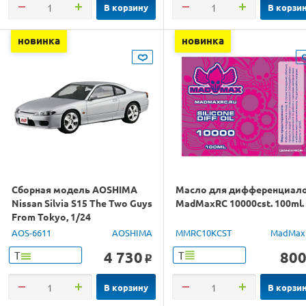
В корзину
В корзи
новинка
новинка
Сборная модель AOSHIMA
Масло для дифференциал
Nissan Silvia S15 The Two Guys
MadMaxRC 10000cst. 100ml.
From Tokyo, 1/24
AOS-6611
AOSHIMA
MMRC10KCST
MadMax
4 730
80
Т
Т
o
В корзину
В корзи