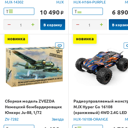
4WD 2.4G LED 1/14 RTR
GPS 1/16 RTR
MJX-14302
MJX
MJX-H16H-PURPLE
M
10 490
6 89
Т
Т
o
В корзину
В корзи
новинка
новинка
Сборная модель ZVEZDA
Радиоуправляемый монст
Немецкий бомбардировщик
MJX Hyper Go 16108
Юнкерс Ju-88, 1/72
(оранжевый) 4WD 2.4G LED
1/16 RTR
ZV-7282
Звезда
MJX-16108-ORANGE
M