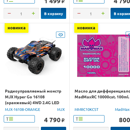
1 499
4 79
o
В корзину
В корзи
новинка
новинка
Радиоуправляемый монстр
Масло для дифференциал
MJX Hyper Go 16108
MadMaxRC 10000cst. 100ml.
(оранжевый) 4WD 2.4G LED
1/16 RTR
MJX-16108-ORANGE
MJX
MMRC10KCST
MadMax
4 790
80
Т
Т
o