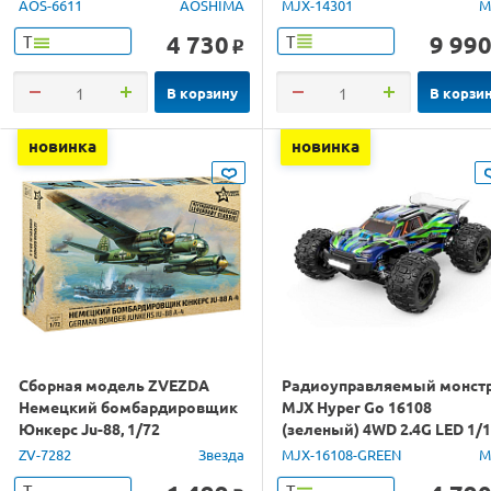
1/14 RTR
AOS-6611
AOSHIMA
MJX-14301
M
4 730
9 99
Т
Т
o
В корзину
В корзи
новинка
новинка
Сборная модель ZVEZDA
Радиоуправляемый монст
Немецкий бомбардировщик
MJX Hyper Go 16108
Юнкерс Ju-88, 1/72
(зеленый) 4WD 2.4G LED 1/
RTR
ZV-7282
Звезда
MJX-16108-GREEN
M
Т
Т