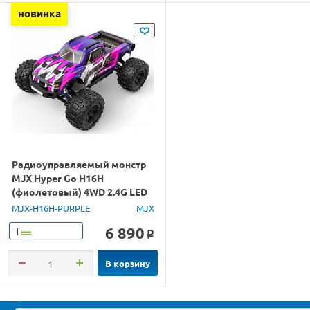
новинка
Радиоуправляемый монстр
MJX Hyper Go H16H
(фиолетовый) 4WD 2.4G LED
GPS 1/16 RTR
MJX-H16H-PURPLE
MJX
6 890
Т
o
В корзину