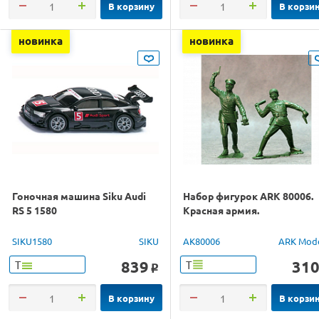
В корзину
В корзи
новинка
новинка
Гоночная машина Siku Audi
Набор фигурок ARK 80006.
RS 5 1580
Красная армия.
SIKU1580
SIKU
AK80006
ARK Mod
839
31
Т
Т
o
В корзину
В корзи