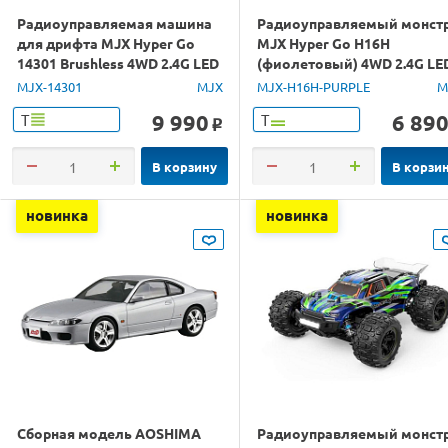
Радиоуправляемая машина
Радиоуправляемый монст
для дрифта MJX Hyper Go
MJX Hyper Go H16H
14301 Brushless 4WD 2.4G LED
(фиолетовый) 4WD 2.4G LE
1/14 RTR
GPS 1/16 RTR
MJX-14301
MJX
MJX-H16H-PURPLE
M
9 990
6 89
Т
Т
o
В корзину
В корзи
новинка
новинка
Сборная модель AOSHIMA
Радиоуправляемый монст