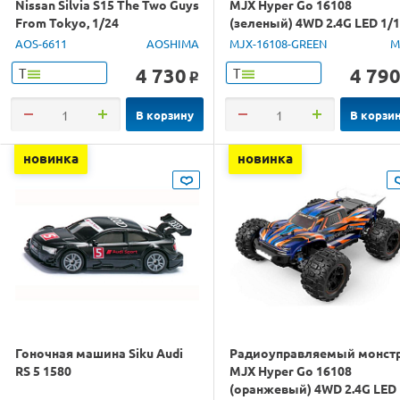
Nissan Silvia S15 The Two Guys
MJX Hyper Go 16108
From Tokyo, 1/24
(зеленый) 4WD 2.4G LED 1/
RTR
AOS-6611
AOSHIMA
MJX-16108-GREEN
M
4 730
4 79
Т
Т
o
В корзину
В корзи
новинка
новинка
Гоночная машина Siku Audi
Радиоуправляемый монст
RS 5 1580
MJX Hyper Go 16108
(оранжевый) 4WD 2.4G LED