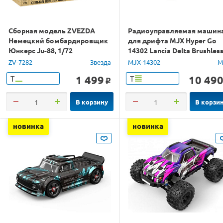
Сборная модель ZVEZDA
Радиоуправляемая машин
Немецкий бомбардировщик
для дрифта MJX Hyper Go
Юнкерс Ju-88, 1/72
14302 Lancia Delta Brushles
4WD 2.4G LED 1/14 RTR
ZV-7282
Звезда
MJX-14302
M
1 499
10 49
Т
Т
o
В корзину
В корзи
новинка
новинка