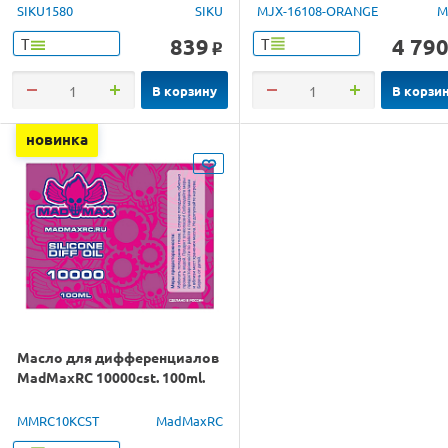
1/16 RTR
SIKU1580
SIKU
MJX-16108-ORANGE
M
839
4 79
Т
Т
o
В корзину
В корзи
новинка
Масло для дифференциалов
MadMaxRC 10000cst. 100ml.
MMRC10KCST
MadMaxRC