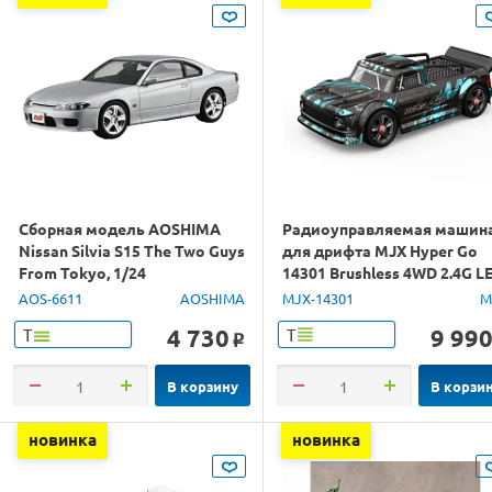
Сборная модель AOSHIMA
Радиоуправляемая машин
Nissan Silvia S15 The Two Guys
для дрифта MJX Hyper Go
From Tokyo, 1/24
14301 Brushless 4WD 2.4G L
1/14 RTR
AOS-6611
AOSHIMA
MJX-14301
M
4 730
9 99
Т
Т
o
В корзину
В корзи
новинка
новинка