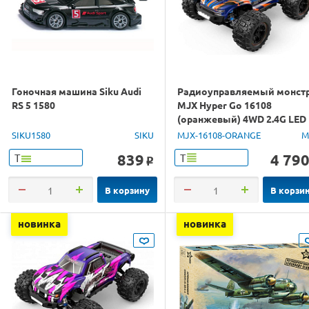
Гоночная машина Siku Audi
Радиоуправляемый монст
RS 5 1580
MJX Hyper Go 16108
(оранжевый) 4WD 2.4G LED
1/16 RTR
SIKU1580
SIKU
MJX-16108-ORANGE
M
839
4 79
Т
Т
o
В корзину
В корзи
новинка
новинка