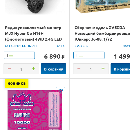
Радиоуправляемый монстр
Сборная модель ZVEZDA
MJX Hyper Go H16H
Немецкий бомбардировщ
(фиолетовый) 4WD 2.4G LED
Юнкерс Ju-88, 1/72
GPS 1/16 RTR
MJX-H16H-PURPLE
MJX
ZV-7282
Зве
6 890
1 49
Т
Т
o
В корзину
В корзи
новинка