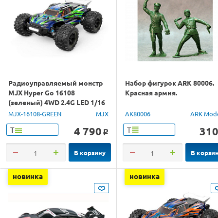
Радиоуправляемый монстр
Набор фигурок ARK 80006.
MJX Hyper Go 16108
Красная армия.
(зеленый) 4WD 2.4G LED 1/16
RTR
MJX-16108-GREEN
MJX
AK80006
ARK Mod
4 790
31
Т
Т
o
В корзину
В корзи
новинка
новинка