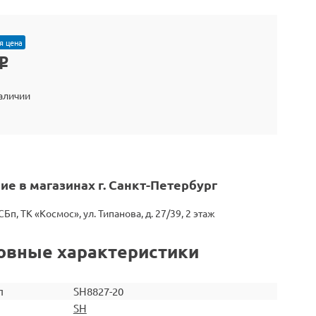
я цена
o
наличии
ие в магазинах г. Санкт-Петербург
СБп, ТК «Космос», ул. Типанова, д. 27/39, 2 этаж
овные характеристики
л
SH8827-20
SH