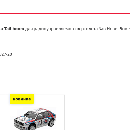
а Tail boom
для радиоуправляемого вертолета San Huan Pionee
827-20
новинка