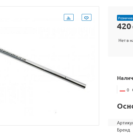
Рознична
420
Нет в 
Налич
0
Осн
Артику
Бренд