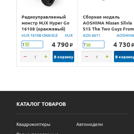
Радиоуправляемый
Сборная модель
монстр MJX Hyper Go
AOSHIMA Nissan Silvia
16108 (оранжевый)
S15 The Two Guys Fro
4WD 2.4G LED 1/16
Tokyo, 1/24
MJX-16108-ORANGE
MJX
AOS-6611
AOSHIM
RTR
4 790
4 730
Т
Т
o
В корзину
В корзин
КАТАЛОГ ТОВАРОВ
Квадрокоптеры
Автомодели