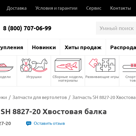
Доставка
Условия и гарантии
Сервис
Контакты
8 (800) 707-06-99
тупления
Новинки
Хиты продаж
Распрод
одели
Игрушки
Сборные модели,
Развивающие игры
Спор
материалы
то
ики
/
Запчасти для вертолетов
/
Запчасть SH 8827-20 Хвостова
 SH 8827-20 Хвостовая балка
27-20
Оставить отзыв