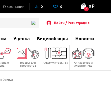
0
О компании
0
0
o
0
Войти / Регистрация
ажа
Уценка
Видеообзоры
Новости
тивные
Товары для
Аккумуляторы, ЗУ
Аппаратура и
вары
творчества
электроника
я балка