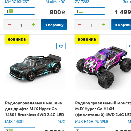
MMRC10KCST
MadMaxRC
ZV-7282
Зве
800
1 49
Т
Т
o
В корзину
В корзи
новинка
новинка
Радиоуправляемая машина
Радиоуправляемый монст
для дрифта MJX Hyper Go
MJX Hyper Go H16H
14301 Brushless 4WD 2.4G LED
(фиолетовый) 4WD 2.4G LE
1/14 RTR
GPS 1/16 RTR
MJX-14301
MJX
MJX-H16H-PURPLE
M
Т
Т