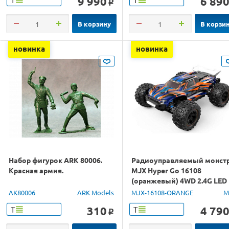
9 990
6 89
o
В корзину
В корзи
новинка
новинка
Набор фигурок ARK 80006.
Радиоуправляемый монст
Красная армия.
MJX Hyper Go 16108
(оранжевый) 4WD 2.4G LED
1/16 RTR
AK80006
ARK Models
MJX-16108-ORANGE
M
310
4 79
Т
Т
o