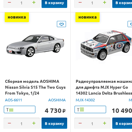
В корзину
В корзи
новинка
новинка
Сборная модель AOSHIMA
Радиоуправляемая машин
Nissan Silvia S15 The Two Guys
для дрифта MJX Hyper Go
From Tokyo, 1/24
14302 Lancia Delta Brushles
4WD 2.4G LED 1/14 RTR
AOS-6611
AOSHIMA
MJX-14302
M
4 730
10 49
Т
Т
o
В корзину
В корзи