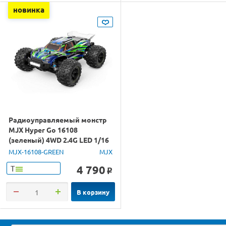
новинка
Радиоуправляемый монстр
MJX Hyper Go 16108
(зеленый) 4WD 2.4G LED 1/16
RTR
MJX-16108-GREEN
MJX
4 790
Т
o
В корзину