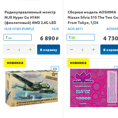
Радиоуправляемый монстр
Сборная модель AOSHIMA
MJX Hyper Go H16H
Nissan Silvia S15 The Two G
(фиолетовый) 4WD 2.4G LED
From Tokyo, 1/24
GPS 1/16 RTR
MJX-H16H-PURPLE
MJX
AOS-6611
AOSHI
6 890
4 73
Т
Т
o
В корзину
В корзи
новинка
новинка