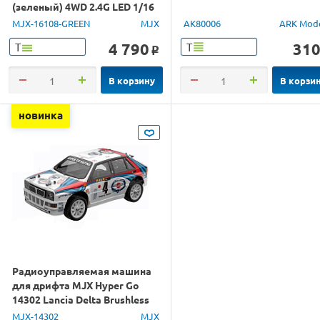
(зеленый) 4WD 2.4G LED 1/16
RTR
MJX-16108-GREEN
MJX
AK80006
ARK Mod
4 790
31
Т
Т
o
В корзину
В корзи
новинка
Радиоуправляемая машина
для дрифта MJX Hyper Go
14302 Lancia Delta Brushless
4WD 2.4G LED 1/14 RTR
MJX-14302
MJX