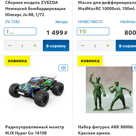
Сборная модель ZVEZDA
Масло для дифференциал
Немецкий бомбардировщик
MadMaxRC 10000cst. 100ml.
Юнкерс Ju-88, 1/72
ZV-7282
Звезда
MMRC10KCST
MadMax
1 499
80
Т
Т
o
В корзину
В корзи
новинка
новинка
Радиоуправляемый монстр
Набор фигурок ARK 80006.
MJX Hyper Go 16108
Красная армия.