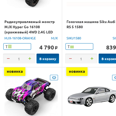
Радиоуправляемый монстр
Гоночная машина Siku Audi
MJX Hyper Go 16108
RS 5 1580
(оранжевый) 4WD 2.4G LED
1/16 RTR
MJX-16108-ORANGE
MJX
SIKU1580
S
4 790
83
Т
Т
o
В корзину
В корзи
новинка
новинка