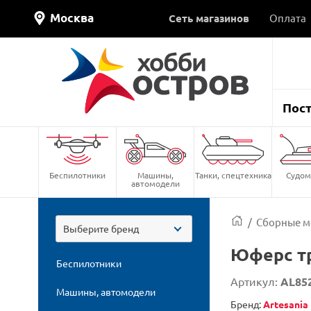
Москва
Сеть магазинов
Оплата
Пос
Беспилотники
Машины,
Танки, спецтехника
Судом
автомодели
/
Сборные м
Выберите бренд
Юферс тр
Беспилотники
Артикул:
AL85
Машины, автомодели
Бренд:
Artesania 