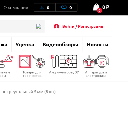
0
О компании
0
0
o
0
Войти / Регистрация
ажа
Уценка
Видеообзоры
Новости
тивные
Товары для
Аккумуляторы, ЗУ
Аппаратура и
вары
творчества
электроника
рс треугольный 5 мм (8 шт)