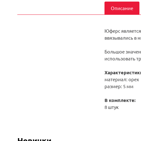
Описание
Юферс является
ввязывались в н
Большое значен
использовать т
Характеристик
материал: орех
размер: 5 мм
В комплекте:
8 штук
Новинки