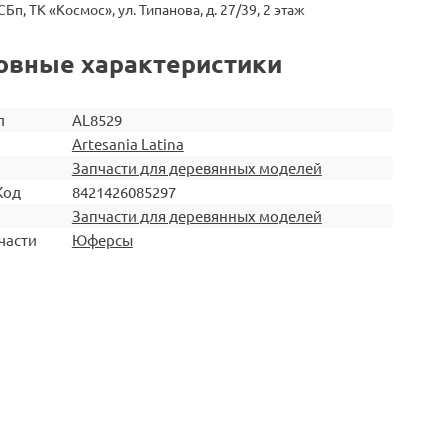
СБп, ТК «Космос», ул. Типанова, д. 27/39, 2 этаж
овные характеристики
л
AL8529
Artesania Latina
Запчасти для деревянных моделей
Код
8421426085297
Запчасти для деревянных моделей
части
Юферсы