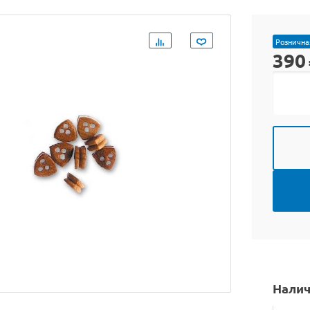
Рознична
390
Налич