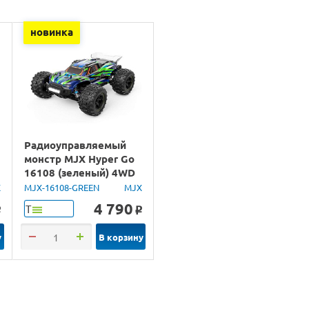
новинка
Радиоуправляемый
монстр MJX Hyper Go
16108 (зеленый) 4WD
2.4G LED 1/16 RTR
X
MJX-16108-GREEN
MJX
4 790
Т
o
o
у
В корзину