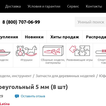
Доставка
Условия и гарантии
Сервис
Контакты
8 (800) 707-06-99
тупления
Новинки
Хиты продаж
Распрод
одели
Игрушки
Сборные модели,
Развивающие игры
Спор
материалы
то
одели, инструмент
/
Запчасти для деревянных моделей
/
Юфе
еугольный 5 мм (8 шт)
29
Оставить отзыв
Latina