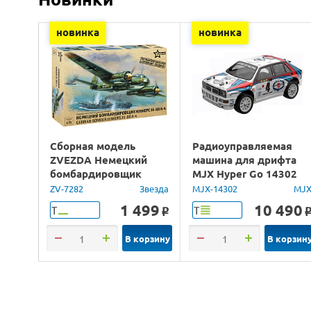
новинка
новинка
Сборная модель
Радиоуправляемая
ZVEZDA Немецкий
машина для дрифта
бомбардировщик
MJX Hyper Go 14302
Юнкерс Ju-88, 1/72
Lancia Delta Brushless
ZV-7282
Звезда
MJX-14302
MJ
4WD 2.4G LED 1/14
1 499
10 490
Т
Т
o
RTR
В корзину
В корзин