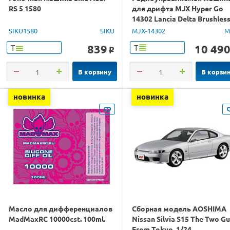
RS 5 1580
для дрифта MJX Hyper Go
14302 Lancia Delta Brushles
4WD 2.4G LED 1/14 RTR
SIKU1580
SIKU
MJX-14302
M
839
10 49
Т
Т
o
В корзину
В корзи
новинка
новинка
Масло для дифференциалов
Сборная модель AOSHIMA
MadMaxRC 10000cst. 100ml.
Nissan Silvia S15 The Two G
From Tokyo, 1/24