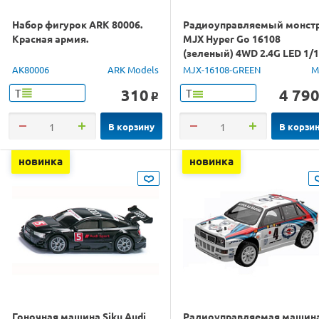
Набор фигурок ARK 80006.
Радиоуправляемый монст
Красная армия.
MJX Hyper Go 16108
(зеленый) 4WD 2.4G LED 1/
RTR
AK80006
ARK Models
MJX-16108-GREEN
M
310
4 79
Т
Т
o
В корзину
В корзи
новинка
новинка
Гоночная машина Siku Audi
Радиоуправляемая машин