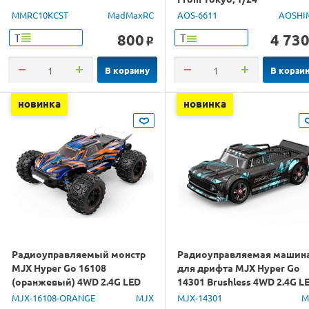
MMRC10KCST
MadMaxRC
AOS-6611
AOSHI
800
4 73
Т
Т
o
В корзину
В корзи
новинка
новинка
Радиоуправляемый монстр
Радиоуправляемая машин
MJX Hyper Go 16108
для дрифта MJX Hyper Go
(оранжевый) 4WD 2.4G LED
14301 Brushless 4WD 2.4G L
1/16 RTR
1/14 RTR
MJX-16108-ORANGE
MJX
MJX-14301
M