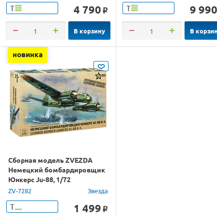
4 790
9 99
Т
Т
o
В корзину
В корзи
новинка
Сборная модель ZVEZDA
Немецкий бомбардировщик
Юнкерс Ju-88, 1/72
ZV-7282
Звезда
1 499
Т
o