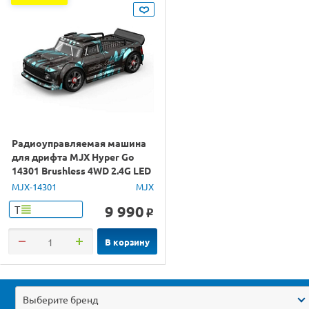
Радиоуправляемая машина
для дрифта MJX Hyper Go
14301 Brushless 4WD 2.4G LED
1/14 RTR
MJX-14301
MJX
9 990
Т
o
В корзину
Выберите бренд