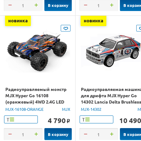
В корзину
В корзи
новинка
новинка
Радиоуправляемый монстр
Радиоуправляемая машин
MJX Hyper Go 16108
для дрифта MJX Hyper Go
(оранжевый) 4WD 2.4G LED
14302 Lancia Delta Brushles
1/16 RTR
4WD 2.4G LED 1/14 RTR
MJX-16108-ORANGE
MJX
MJX-14302
M
4 790
10 49
Т
Т
o
В корзину
В корзи