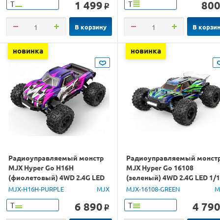
1 499
80
Т
Т
o
В корзину
В корзи
новинка
новинка
Радиоуправляемый монстр
Радиоуправляемый монст
MJX Hyper Go H16H
MJX Hyper Go 16108
(фиолетовый) 4WD 2.4G LED
(зеленый) 4WD 2.4G LED 1/
GPS 1/16 RTR
RTR
MJX-H16H-PURPLE
MJX
MJX-16108-GREEN
M
6 890
4 79
Т
Т
o