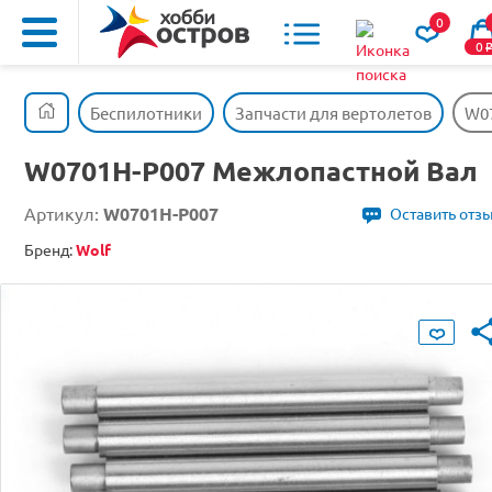
0
0
Беспилотники
Запчасти для вертолетов
W0
W0701H-P007 Межлопастной Вал
Артикул:
W0701H-P007
Оставить отз
Бренд:
Wolf