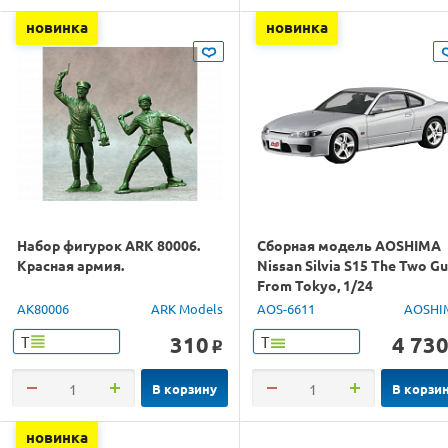
новинка
новинка
Набор фигурок ARK 80006.
Сборная модель AOSHIMA
Красная армия.
Nissan Silvia S15 The Two G
From Tokyo, 1/24
AK80006
ARK Models
AOS-6611
AOSHI
310
4 73
Т
Т
o
В корзину
В корзи
новинка