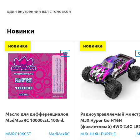
один внутренний вал с головкой
Новинки
новинка
новинка
Масло для дифференциалов
Радиоуправляемый монст
MadMaxRC 10000cst. 100ml.
MJX Hyper Go H16H
(фиолетовый) 4WD 2.4G LE
GPS 1/16 RTR
MMRC10KCST
MadMaxRC
MJX-H16H-PURPLE
M