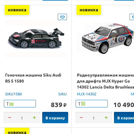
новинка
новинка
Гоночная машина Siku Audi
Радиоуправляемая машин
RS 5 1580
для дрифта MJX Hyper Go
14302 Lancia Delta Brushles
4WD 2.4G LED 1/14 RTR
SIKU1580
SIKU
MJX-14302
M
839
10 49
Т
Т
o
В корзину
В корзи
новинка