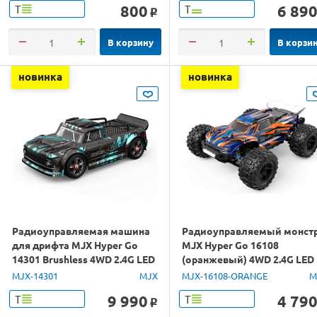
800
6 89
Т
Т
o
В корзину
В корзи
новинка
новинка
Радиоуправляемая машина
Радиоуправляемый монст
для дрифта MJX Hyper Go
MJX Hyper Go 16108
14301 Brushless 4WD 2.4G LED
(оранжевый) 4WD 2.4G LED
1/14 RTR
1/16 RTR
MJX-14301
MJX
MJX-16108-ORANGE
M
9 990
4 79
Т
Т
o