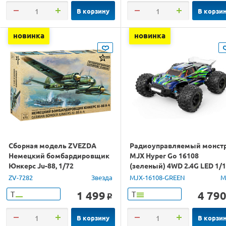
В корзину
В корзи
новинка
новинка
Сборная модель ZVEZDA
Радиоуправляемый монст
Немецкий бомбардировщик
MJX Hyper Go 16108
Юнкерс Ju-88, 1/72
(зеленый) 4WD 2.4G LED 1/
RTR
ZV-7282
Звезда
MJX-16108-GREEN
M
1 499
4 79
Т
Т
o
В корзину
В корзи