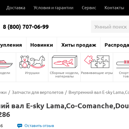
Доставка
Условия и гарантии
Сервис
Контакты
8 (800) 707-06-99
тупления
Новинки
Хиты продаж
Распрод
одели
Игрушки
Сборные модели,
Развивающие игры
Спор
материалы
то
ики
/
Запчасти для вертолетов
/
Внутренний вал E-sky Lama,C
ий вал E-sky Lama,Co-Comanche,Dou
286
86
Оставить отзыв