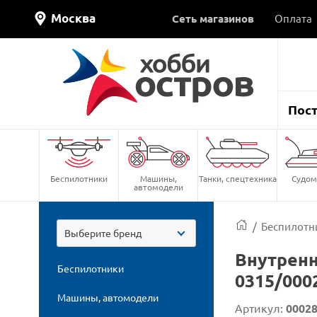
Москва
Сеть магазинов
Оплата
Пос
Беспилотники
Машины,
Танки, спецтехника
Судом
автомодели
/
Беспилотн
Выберите бренд
Внутренн
Беспилотники
0315/000
Машины, автомодели
Артикул:
0002