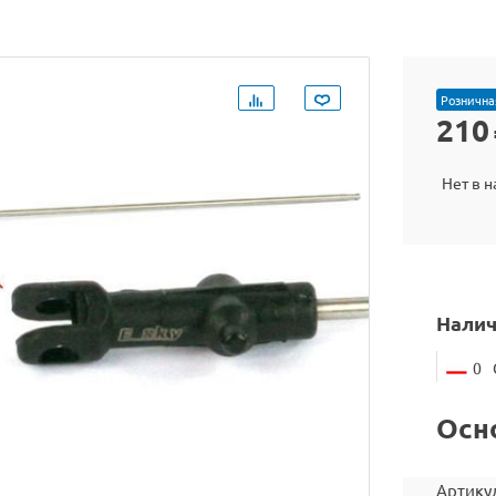
Рознична
210
Нет в 
Налич
0
Осн
Артику