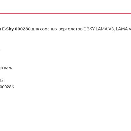
й
E-Sky 000286
для соосных вертолетов E-SKY LAMA V3, LAMA V
.
й вал.
15
 000286