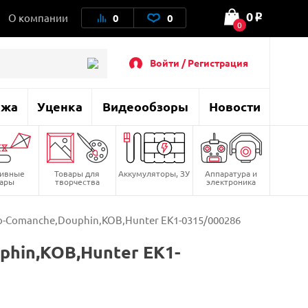
0
О компании
0
0
o
0
Войти / Регистрация
ажа
Уценка
Видеообзоры
Новости
тивные
Товары для
Аккумуляторы, ЗУ
Аппаратура и
вары
творчества
электроника
o-Comanche,Douphin,KOB,Hunter EK1-0315/000286
phin,KOB,Hunter EK1-