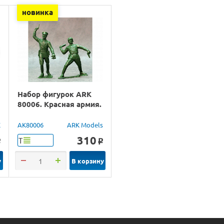
новинка
Набор фигурок ARK
80006. Красная армия.
X
AK80006
ARK Models
310
Т
o
o
у
В корзину