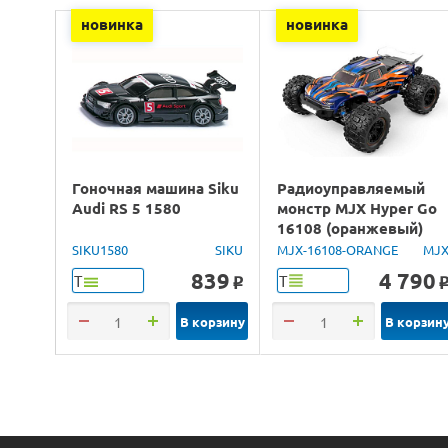
новинка
новинка
Гоночная машина Siku
Радиоуправляемый
Audi RS 5 1580
монстр MJX Hyper Go
16108 (оранжевый)
4WD 2.4G LED 1/16
SIKU1580
SIKU
MJX-16108-ORANGE
MJ
RTR
839
4 790
Т
Т
o
В корзину
В корзин