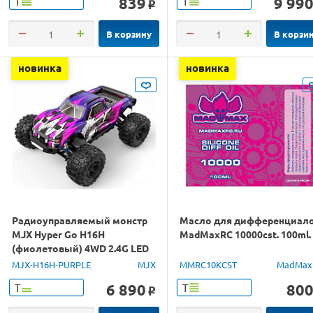
839
9 99
Т
Т
o
В корзину
В корзи
новинка
новинка
Радиоуправляемый монстр
Масло для дифференциал
MJX Hyper Go H16H
MadMaxRC 10000cst. 100ml.
(фиолетовый) 4WD 2.4G LED
GPS 1/16 RTR
MJX-H16H-PURPLE
MJX
MMRC10KCST
MadMax
6 890
80
Т
Т
o