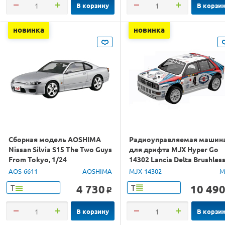
В корзину
В корзи
новинка
новинка
Сборная модель AOSHIMA
Радиоуправляемая машин
Nissan Silvia S15 The Two Guys
для дрифта MJX Hyper Go
From Tokyo, 1/24
14302 Lancia Delta Brushles
4WD 2.4G LED 1/14 RTR
AOS-6611
AOSHIMA
MJX-14302
M
4 730
10 49
Т
Т
o
В корзину
В корзи