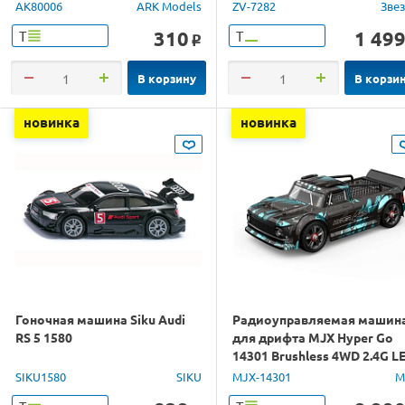
AK80006
ARK Models
ZV-7282
Зве
310
1 49
Т
Т
o
В корзину
В корзи
новинка
новинка
Гоночная машина Siku Audi
Радиоуправляемая машин
RS 5 1580
для дрифта MJX Hyper Go
14301 Brushless 4WD 2.4G L
1/14 RTR
SIKU1580
SIKU
MJX-14301
M