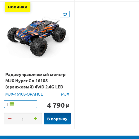
новинка
Радиоуправляемый монстр
MJX Hyper Go 16108
(оранжевый) 4WD 2.4G LED
1/16 RTR
MJX-16108-ORANGE
MJX
4 790
Т
o
В корзину