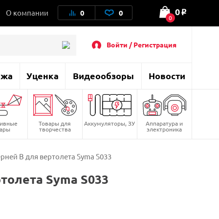
0
О компании
0
0
o
0
Войти / Регистрация
ажа
Уценка
Видеообзоры
Новости
тивные
Товары для
Аккумуляторы, ЗУ
Аппаратура и
вары
творчества
электроника
рней B для вертолета Syma S033
ртолета Syma S033