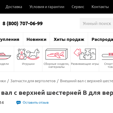
Доставка
Условия и гарантии
Сервис
Контакты
8 (800) 707-06-99
тупления
Новинки
Хиты продаж
Распрод
одели
Игрушки
Сборные модели,
Развивающие игры
Спор
материалы
то
ики
/
Запчасти для вертолетов
/
Внешний вал с верхней шесте
вал с верхней шестерней B для ве
14
Оставить отзыв