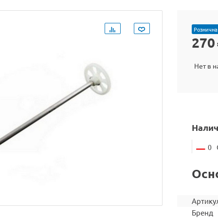
Рознична
270
Нет в 
Налич
0
Осн
Артику
Бренд