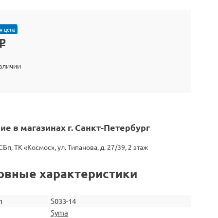
я цена
o
наличии
ие в магазинах г. Санкт-Петербург
СБп, ТК «Космос», ул. Типанова, д. 27/39, 2 этаж
овные характеристики
л
S033-14
Syma