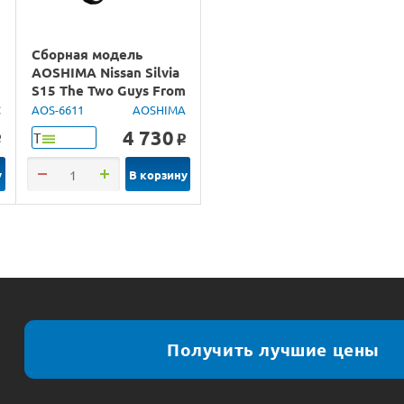
Сборная модель
AOSHIMA Nissan Silvia
S15 The Two Guys From
Tokyo, 1/24
C
AOS-6611
AOSHIMA
4 730
Т
o
o
у
В корзину
Получить лучшие цены