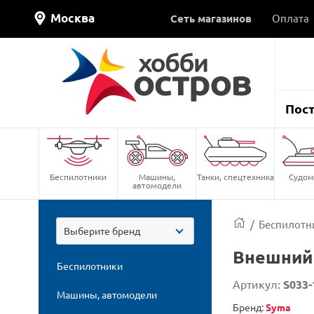
Москва
Сеть магазинов
Оплата
Пос
Беспилотники
Машины,
Танки, спецтехника
Судом
автомодели
/
Беспилотн
Выберите бренд
Внешний 
Беспилотники
Артикул:
S033-
Машины, автомодели
Бренд:
Syma