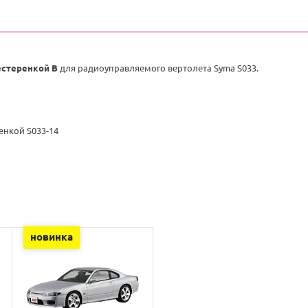
естеренкой B
для радиоуправляемого вертолета Syma S033.
енкой S033-14
новинка