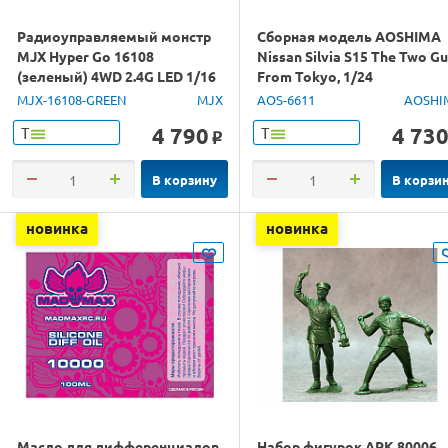
Радиоуправляемый монстр
Сборная модель AOSHIMA
MJX Hyper Go 16108
Nissan Silvia S15 The Two G
(зеленый) 4WD 2.4G LED 1/16
From Tokyo, 1/24
RTR
MJX-16108-GREEN
MJX
AOS-6611
AOSHI
4 790
4 73
Т
Т
o
В корзину
В корзи
новинка
новинка
Масло для дифференциалов
Набор фигурок ARK 80006.