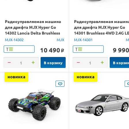
Радиоуправляемая машина
Радиоуправляемая машин
для дрифта MJX Hyper Go
для дрифта MJX Hyper Go
14302 Lancia Delta Brushless
14301 Brushless 4WD 2.4G L
4WD 2.4G LED 1/14 RTR
1/14 RTR
MJX-14302
MJX
MJX-14301
M
10 490
9 99
Т
Т
o
В корзину
В корзи
новинка
новинка