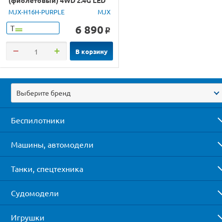
GPS 1/16 RTR
MJX-H16H-PURPLE
MJX
6 890
Т
o
В корзину
Выберите бренд
Беспилотники
Машины, автомодели
Танки, спецтехника
Судомодели
Игрушки