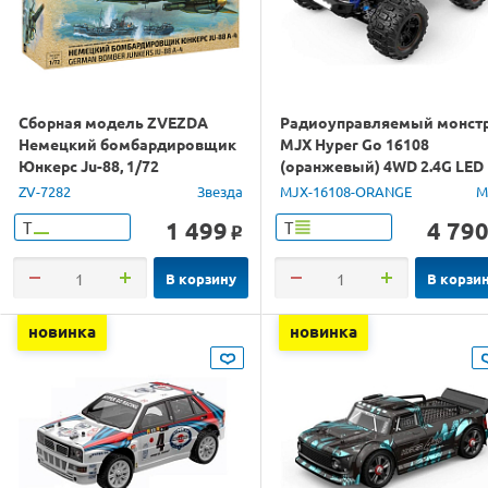
Сборная модель ZVEZDA
Радиоуправляемый монст
Немецкий бомбардировщик
MJX Hyper Go 16108
Юнкерс Ju-88, 1/72
(оранжевый) 4WD 2.4G LED
1/16 RTR
ZV-7282
Звезда
MJX-16108-ORANGE
M
1 499
4 79
Т
Т
o
В корзину
В корзи
новинка
новинка