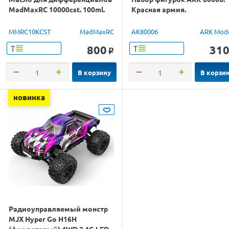
MadMaxRC 10000cst. 100ml.
Красная армия.
MMRC10KCST
MadMaxRC
AK80006
ARK Mod
800
31
Т
Т
o
В корзину
В корзи
новинка
Радиоуправляемый монстр
MJX Hyper Go H16H
(фиолетовый) 4WD 2.4G LED