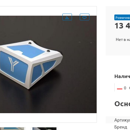
Рознична
13 
Нет в 
Налич
0
Осн
Артику
Бренд