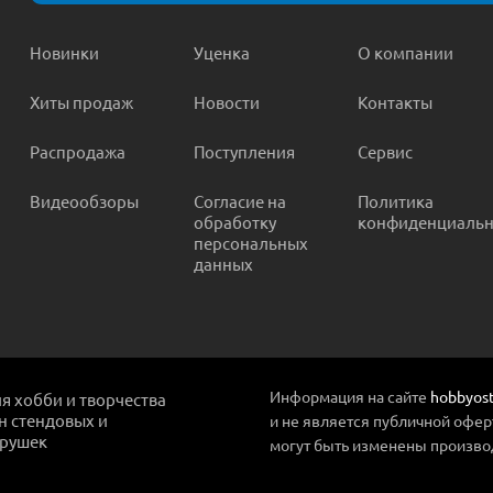
Новинки
Уценка
О компании
Хиты продаж
Новости
Контакты
Распродажа
Поступления
Сервис
Видеообзоры
Согласие на
Политика
обработку
конфиденциальн
персональных
данных
Информация на сайте
hobbyost
ля хобби и творчества
ин стендовых и
и не является публичной офер
грушек
могут быть изменены произво