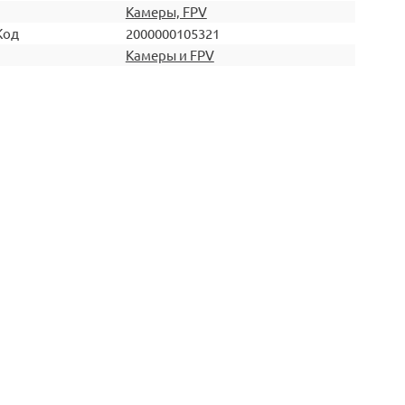
Камеры, FPV
Код
2000000105321
Камеры и FPV