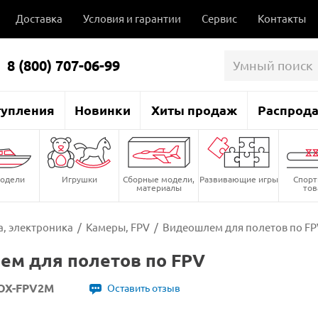
Доставка
Условия и гарантии
Сервис
Контакты
8 (800) 707-06-99
тупления
Новинки
Хиты продаж
Распрод
одели
Игрушки
Сборные модели,
Развивающие игры
Спор
материалы
то
, электроника
/
Камеры, FPV
/
Видеошлем для полетов по FP
м для полетов по FPV
OX-FPV2М
Оставить отзыв