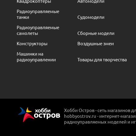
Квадрокоптеры
Автомодели
Радиоуправляемые
танки
Судомодели
Радиоуправляемые
самолеты
Сборные модели
Конструкторы
Воздушные змеи
Машинки на
радиоуправлении
Товары для творчества
Хобби Остров - сеть магазинов д
hobbyostrov.ru - интернет-магаз
радиоуправляемых моделей и и