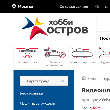
Москва
Сеть магазинов
Оплата
Пос
Беспилотники
Машины,
Танки, спецтехника
Судом
автомодели
/
Аппаратура
Выберите бренд
Видеошле
Беспилотники
Артикул:
eYeB
Машины, автомодели
Бренд:
RCM