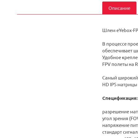
Описание
Шлем eYebox-FPV
В процессе про
обеспечивает ши
Удобное крепле
FPV полеты на 
Самый широкий 
HD IPS матрицы
Спецификация:
разрешение матр
угол зрения (FOV
напряжение пит
стандарт сигнал