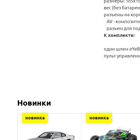
размеры: 185х1
вес (без батареи)
разъемы на кор
AV - композит
р
азъем для под
К комплекте:
один шлем eYe
пульт управлени
Новинки
новинка
новинка