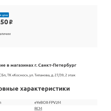
я цена
450
o
наличии
ие в магазинах г. Санкт-Петербург
СБп, ТК «Космос», ул. Типанова, д. 27/39, 2 этаж
овные характеристики
л
eYeBOX-FPV2М
RCM