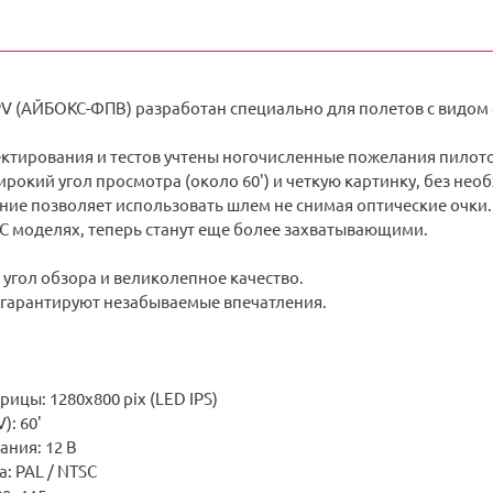
 (АЙБОКС-ФПВ) разработан специально для полетов с видом от
ектирования и тестов учтены ногочисленные пожелания пилото
рокий угол просмотра (около 60') и четкую картинку, без не
ние позволяет использовать шлем не снимая оптические очки.
RC моделях, теперь станут еще более захватывающими.
угол обзора и великолепное качество.
 гарантируют незабываемые впечатления.
ицы: 1280х800 pix (LED IPS)
): 60'
ания: 12 В
а: PAL / NTSC