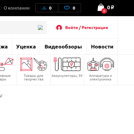
0
О компании
0
0
o
0
Войти / Регистрация
ажа
Уценка
Видеообзоры
Новости
тивные
Товары для
Аккумуляторы, ЗУ
Аппаратура и
вары
творчества
электроника
V