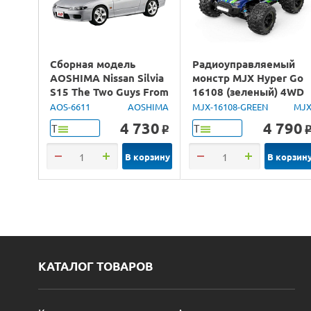
Сборная модель
Радиоуправляемый
AOSHIMA Nissan Silvia
монстр MJX Hyper Go
S15 The Two Guys From
16108 (зеленый) 4WD
Tokyo, 1/24
2.4G LED 1/16 RTR
AOS-6611
AOSHIMA
MJX-16108-GREEN
MJ
4 730
4 790
Т
Т
o
В корзину
В корзин
КАТАЛОГ ТОВАРОВ