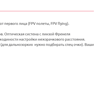
 первого лица (FPV полеты, FPV flying).
в. Оптическая система с линзой Френеля
обходимости настройки межзрачкового расстояния.
 (для дальнозорких нужно подбирать спец очки).
Ваши