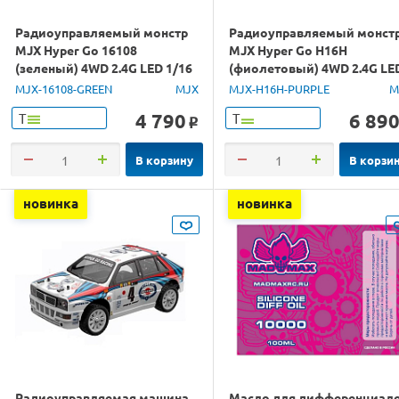
Радиоуправляемый монстр
Радиоуправляемый монст
MJX Hyper Go 16108
MJX Hyper Go H16H
(зеленый) 4WD 2.4G LED 1/16
(фиолетовый) 4WD 2.4G LE
RTR
GPS 1/16 RTR
MJX-16108-GREEN
MJX
MJX-H16H-PURPLE
M
4 790
6 89
Т
Т
o
В корзину
В корзи
новинка
новинка
Радиоуправляемая машина
Масло для дифференциал