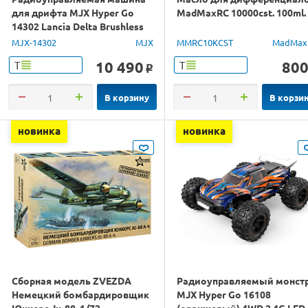
для дрифта MJX Hyper Go
MadMaxRC 10000cst. 100ml.
14302 Lancia Delta Brushless
4WD 2.4G LED 1/14 RTR
MJX-14302
MJX
MMRC10KCST
MadMax
10 490
80
Т
Т
o
В корзину
В корзи
новинка
новинка
Сборная модель ZVEZDA
Радиоуправляемый монст
Немецкий бомбардировщик
MJX Hyper Go 16108