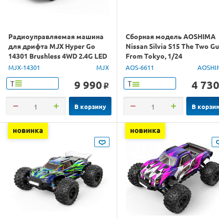
Радиоуправляемая машина
Сборная модель AOSHIMA
для дрифта MJX Hyper Go
Nissan Silvia S15 The Two G
14301 Brushless 4WD 2.4G LED
From Tokyo, 1/24
1/14 RTR
MJX-14301
MJX
AOS-6611
AOSHI
9 990
4 73
Т
Т
o
В корзину
В корзи
новинка
новинка