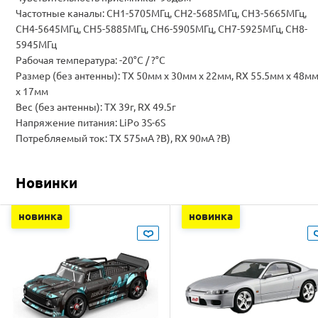
Частотные каналы: CH1-5705МГц, СН2-5685МГц, СН3-5665МГц,
СН4-5645МГц, СН5-5885МГц, СН6-5905МГц, СН7-5925МГц, СН8-
5945МГц
Рабочая температура: -20°C / ?°C
Размер (без антенны): TX 50мм х 30мм х 22мм, RX 55.5мм х 48м
х 17мм
Вес (без антенны): TX 39г, RX 49.5г
Напряжение питания: LiPo 3S-6S
Потребляемый ток: TX 575мА ?В), RX 90мА ?В)
Новинки
новинка
новинка