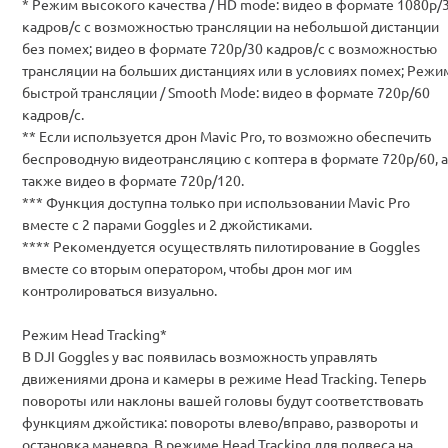
* Режим высокого качества / HD mode: видео в формате 1080p/
кадров/с с возможностью трансляции на небольшой дистанции
без помех; видео в формате 720p/30 кадров/с с возможностью
трансляции на больших дистанциях или в условиях помех; Режи
быстрой трансляции / Smooth Mode: видео в формате 720p/60
кадров/с.
** Если используется дрон Mavic Pro, то возможно обеспечить
беспроводную видеотрансляцию с коптера в формате 720p/60, а
также видео в формате 720p/120.
*** Функция доступна только при использовании Mavic Pro
вместе с 2 парами Goggles и 2 джойстиками.
**** Рекомендуется осуществлять пилотирование в Goggles
вместе со вторым оператором, чтобы дрон мог им
контролироваться визуально.
Режим Head Tracking*
В DJI Goggles у вас появилась возможность управлять
движениями дрона и камеры в режиме Head Tracking. Теперь
повороты или наклоны вашей головы будут соответствовать
функциям джойстика: повороты влево/вправо, развороты и
остановка маневра. В режиме Head Tracking для подвеса на