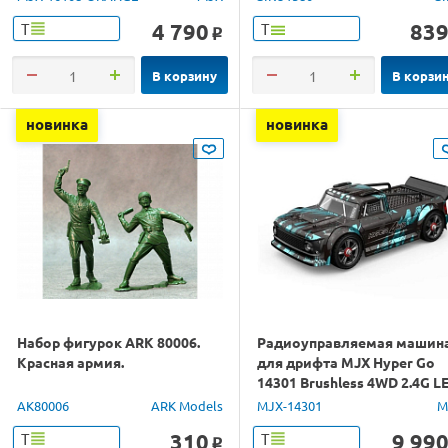
4 790
83
Т
Т
o
В корзину
В корзи
новинка
новинка
Набор фигурок ARK 80006.
Радиоуправляемая машин
Красная армия.
для дрифта MJX Hyper Go
14301 Brushless 4WD 2.4G L
1/14 RTR
AK80006
ARK Models
MJX-14301
M
310
9 99
Т
Т
o