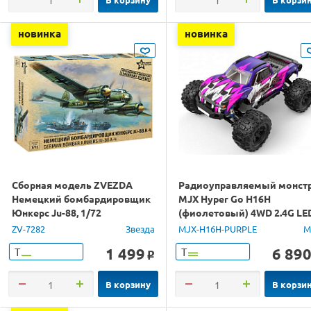
новинка
новинка
Сборная модель ZVEZDA
Радиоуправляемый монст
Немецкий бомбардировщик
MJX Hyper Go H16H
Юнкерс Ju-88, 1/72
(фиолетовый) 4WD 2.4G LE
GPS 1/16 RTR
ZV-7282
Звезда
MJX-H16H-PURPLE
M
1 499
6 89
Т
Т
o
В корзину
В корзи