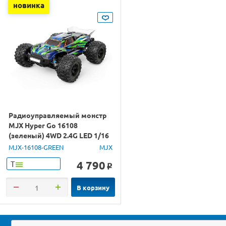
новинка
Радиоуправляемый монстр
MJX Hyper Go 16108
(зеленый) 4WD 2.4G LED 1/16
RTR
MJX-16108-GREEN
MJX
4 790
Т
o
В корзину