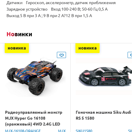
Датчики Гироскоп, акселерометр, датчик приближения
Зарядное устройство Вход 100-240 В; 50-60 Гц 0,5 A
Выход 5 В при 3 A ; 9 В при 2 A?12 В при 1,5 A
Новинки
новинка
новинка
Радиоуправляемый монстр
Гоночная машина Siku Audi
MJX Hyper Go 16108
RS 5 1580
(оранжевый) 4WD 2.4G LED
1/16 RTR
MJX-16108-ORANGE
MJX
SIKU1580
S