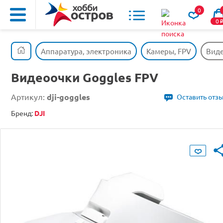
0
0
Аппаратура, электроника
Камеры, FPV
Виде
Видеоочки Goggles FPV
Артикул:
dji-goggles
Оставить отз
Бренд:
DJI