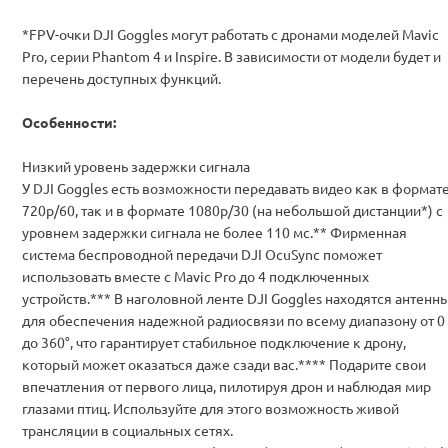
*FPV-очки DJI Goggles могут работать с дронами моделей Mavic
Pro, серии Phantom 4 и Inspire. В зависимости от модели будет и
перечень доступных функций.
Особенности:
Низкий уровень задержки сигнала
У DJI Goggles есть возможности передавать видео как в формат
720p/60, так и в формате 1080p/30 (на небольшой дистанции*) с
уровнем задержки сигнала не более 110 мс.** Фирменная
система беспроводной передачи DJI OcuSync поможет
использовать вместе с Mavic Pro до 4 подключенных
устройств.*** В наголовной ленте DJI Goggles находятся антенн
для обеспечения надежной радиосвязи по всему диапазону от 0
до 360°, что гарантирует стабильное подключение к дрону,
который может оказаться даже сзади вас.**** Подарите свои
впечатления от первого лица, пилотируя дрон и наблюдая мир
глазами птиц. Используйте для этого возможность живой
трансляции в социальных сетях.