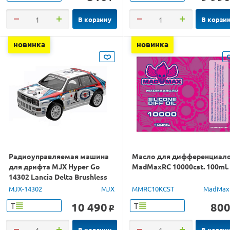
В корзину
В корзи
новинка
новинка
Радиоуправляемая машина
Масло для дифференциал
для дрифта MJX Hyper Go
MadMaxRC 10000cst. 100ml.
14302 Lancia Delta Brushless
4WD 2.4G LED 1/14 RTR
MJX-14302
MJX
MMRC10KCST
MadMax
10 490
80
Т
Т
o
В корзину
В корзи