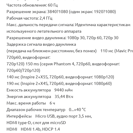
Частота обновления: 60 Гц
Разрешение экрана: 3840?1080 (один экран: 1920?1080)
Рабочая частота: 2,4 ГГц
Макс. дальность передачи сигнала: Идентична характеристикам
используемого летательного аппарата
Разрешение видео даунлинка: 1080p 30, 720p 60, 720p 30
Задержка сигнала видео даунлинка
(передача на ближнем расстоянии, без помех) 110 мс (Mavic Pr
720p60, видеоформат:
720p120) 150 ms (серия Phantom 4, 720p60, видеоформат:
720p60/720p120)
140 мс (Inspire 2+X5S, 720p60, видеоформат: 1080p120)
190 мс (Inspire 2+X4S, 720p60, видеоформат: 1080p60)
Емкость аккумулятора 9440 мАч
Энергия аккумулятора 35,44 Вт.ч
Макс. время работы 6 ч
Диапазон рабочих температур 0...+40 °C
Интерфейсы Micro USB, аудио порт 3,5 мм,
HDMI type-D, слот для microSD
HDMI HDMI 1.4b, HDCP 1.4