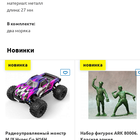
материал: металл
длина: 27 мм
В комплекте:
два моряка
Новинки
новинка
новинка
Радиоуправляемый монстр
Набор фигурок ARK 80006.
MJX Hyper Go H16H
Красная армия.