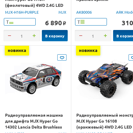
(фиолетовый) 4WD 2.4G LED
GPS 1/16 RTR
MJX-H16H-PURPLE
MJX
AK80006
ARK Mod
6 890
31
Т
Т
o
В корзину
В корзи
новинка
новинка
Радиоуправляемая машина
Радиоуправляемый монст
для дрифта MJX Hyper Go
MJX Hyper Go 16108
14302 Lancia Delta Brushless
(оранжевый) 4WD 2.4G LED
4WD 2.4G LED 1/14 RTR
1/16 RTR