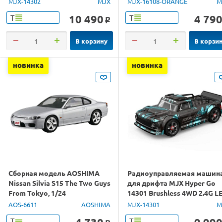
MJX-14302
MJX
MJX-16108-ORANGE
M
10 490
4 79
Т
Т
o
В корзину
В корзи
новинка
новинка
Сборная модель AOSHIMA
Радиоуправляемая машин
Nissan Silvia S15 The Two Guys
для дрифта MJX Hyper Go
From Tokyo, 1/24
14301 Brushless 4WD 2.4G L
1/14 RTR
AOS-6611
AOSHIMA
MJX-14301
M
Т
Т