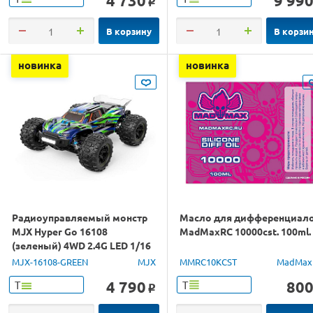
4 730
9 99
o
В корзину
В корзи
новинка
новинка
Радиоуправляемый монстр
Масло для дифференциал
MJX Hyper Go 16108
MadMaxRC 10000cst. 100ml.
(зеленый) 4WD 2.4G LED 1/16
RTR
MJX-16108-GREEN
MJX
MMRC10KCST
MadMax
4 790
80
Т
Т
o