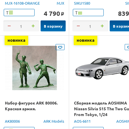
1/16 RTR
MJX-16108-ORANGE
MJX
SIKU1580
S
4 790
83
Т
Т
o
В корзину
В корзи
новинка
новинка
Набор фигурок ARK 80006.
Сборная модель AOSHIMA
Красная армия.
Nissan Silvia S15 The Two G
From Tokyo, 1/24
AK80006
ARK Models
AOS-6611
AOSHI