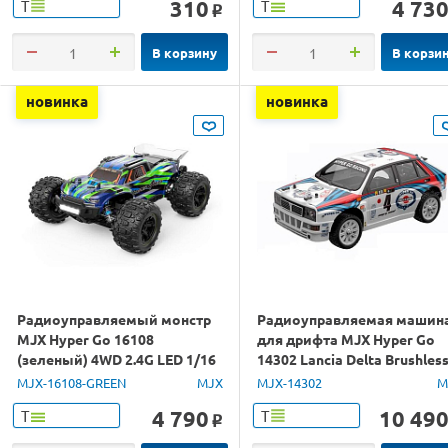
310
4 73
Т
Т
o
В корзину
В корзи
новинка
новинка
Радиоуправляемый монстр
Радиоуправляемая машин
MJX Hyper Go 16108
для дрифта MJX Hyper Go
(зеленый) 4WD 2.4G LED 1/16
14302 Lancia Delta Brushles
RTR
4WD 2.4G LED 1/14 RTR
MJX-16108-GREEN
MJX
MJX-14302
M
4 790
10 49
Т
Т
o