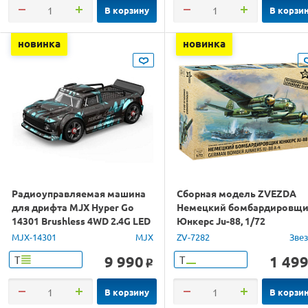
В корзину
В корзи
новинка
новинка
Радиоуправляемая машина
Сборная модель ZVEZDA
для дрифта MJX Hyper Go
Немецкий бомбардировщ
14301 Brushless 4WD 2.4G LED
Юнкерс Ju-88, 1/72
1/14 RTR
MJX-14301
MJX
ZV-7282
Зве
9 990
1 49
Т
Т
o
В корзину
В корзи