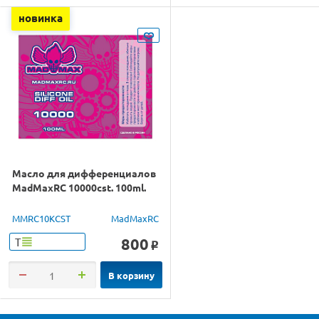
новинка
Масло для дифференциалов
MadMaxRC 10000cst. 100ml.
MMRC10KCST
MadMaxRC
800
Т
o
В корзину