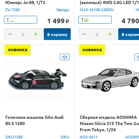
Юнкерс Ju-88, 1/72
(зеленый) 4WD 2.4G LED 1/
RTR
ZV-7282
Звезда
MJX-16108-GREEN
M
1 499
4 79
Т
Т
o
В корзину
В корзи
новинка
новинка
Гоночная машина Siku Audi
Сборная модель AOSHIMA
RS 5 1580
Nissan Silvia S15 The Two G
From Tokyo, 1/24
SIKU1580
SIKU
AOS-6611
AOSHI