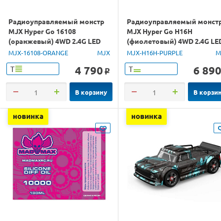
Радиоуправляемый монстр
Радиоуправляемый монст
MJX Hyper Go 16108
MJX Hyper Go H16H
(оранжевый) 4WD 2.4G LED
(фиолетовый) 4WD 2.4G LE
1/16 RTR
GPS 1/16 RTR
MJX-16108-ORANGE
MJX
MJX-H16H-PURPLE
M
4 790
6 89
Т
Т
o
В корзину
В корзи
новинка
новинка