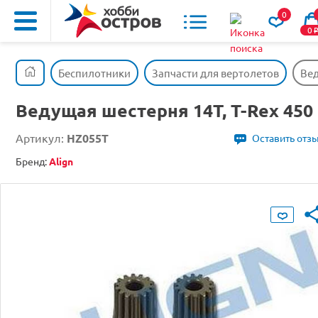
0
0
Беспилотники
Запчасти для вертолетов
Вед
Ведущая шестерня 14T, T-Rex 450
Артикул:
HZ055T
Оставить отз
Бренд:
Align