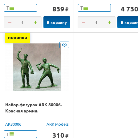
839
4 73
Т
Т
o
В корзину
В корзи
новинка
Набор фигурок ARK 80006.
Красная армия.
AK80006
ARK Models
310
Т
o