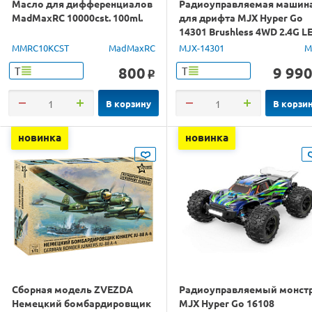
Масло для дифференциалов
Радиоуправляемая машин
MadMaxRC 10000cst. 100ml.
для дрифта MJX Hyper Go
14301 Brushless 4WD 2.4G L
1/14 RTR
MMRC10KCST
MadMaxRC
MJX-14301
M
800
9 99
Т
Т
o
В корзину
В корзи
новинка
новинка
Сборная модель ZVEZDA
Радиоуправляемый монст
Немецкий бомбардировщик
MJX Hyper Go 16108