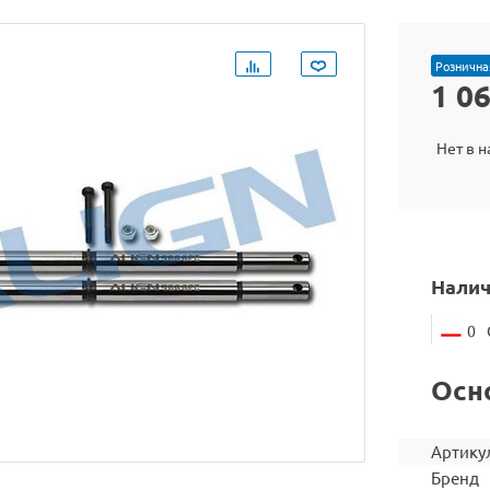
Рознична
1 0
Нет в 
Налич
0
Осн
Артику
Бренд