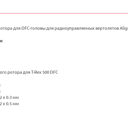
отора для DFC-головы для радиоуправляемых вертолетов Align
и:
ого ротора для T-Rex 500 DFC
м
м
2 x 0.3 мм
2 x 0.5 мм