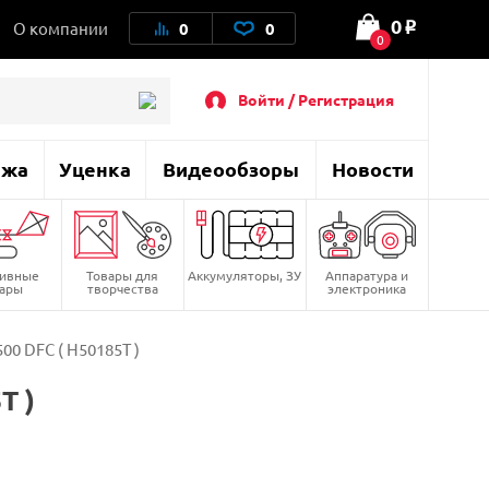
0
О компании
0
0
o
0
Войти / Регистрация
ажа
Уценка
Видеообзоры
Новости
тивные
Товары для
Аккумуляторы, ЗУ
Аппаратура и
вары
творчества
электроника
00 DFC ( H50185T )
T )