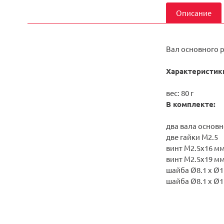
Описание
Вал основного р
Характеристик
вес: 80 г
В комплекте:
два вала основн
две гайки M2.5
винт M2.5x16 м
винт M2.5x19 м
шайба Ø8.1 x Ø1
шайба Ø8.1 x Ø1