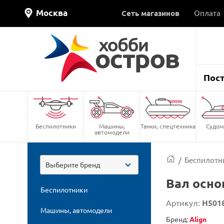
Москва
Сеть магазинов
Оплата
Пос
Беспилотники
Машины,
Танки, спецтехника
Судом
автомодели
/
Беспилотн
Выберите бренд
Вал основ
Беспилотники
Артикул:
H501
Машины, автомодели
Бренд:
Align