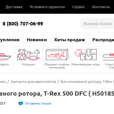
Доставка
Условия и гарантии
Сервис
Контакты
8 (800) 707-06-99
тупления
Новинки
Хиты продаж
Распрод
одели
Игрушки
Сборные модели,
Развивающие игры
Спор
материалы
то
ики
/
Запчасти для вертолетов
/
Вал основного ротора, T-Rex 5
ного ротора, T-Rex 500 DFC ( H50185
85T
Оставить отзыв