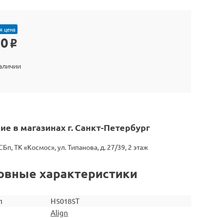
я цена
60
o
наличии
ие в магазинах г. Санкт-Петербург
СБп, ТК «Космос», ул. Типанова, д. 27/39, 2 этаж
овные характеристики
л
H50185T
Align