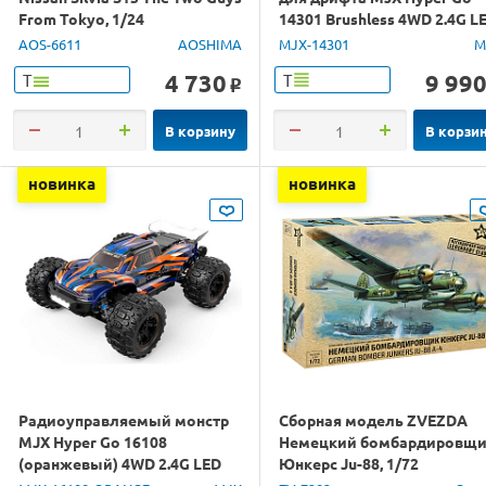
From Tokyo, 1/24
14301 Brushless 4WD 2.4G L
1/14 RTR
AOS-6611
AOSHIMA
MJX-14301
M
4 730
9 99
Т
Т
o
В корзину
В корзи
новинка
новинка
Радиоуправляемый монстр
Сборная модель ZVEZDA
MJX Hyper Go 16108
Немецкий бомбардировщ
(оранжевый) 4WD 2.4G LED
Юнкерс Ju-88, 1/72
1/16 RTR