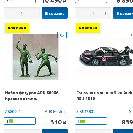
10 490
6 89
o
В корзину
В корзи
новинка
новинка
Набор фигурок ARK 80006.
Гоночная машина Siku Audi
Красная армия.
RS 5 1580
AK80006
ARK Models
SIKU1580
S
310
83
Т
Т
o