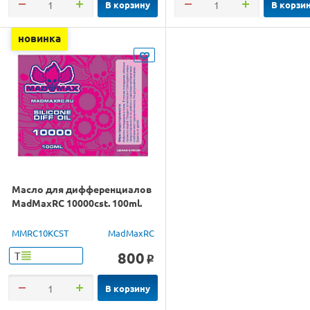
В корзину
В корзи
новинка
Масло для дифференциалов
MadMaxRC 10000cst. 100ml.
MMRC10KCST
MadMaxRC
800
Т
o
В корзину