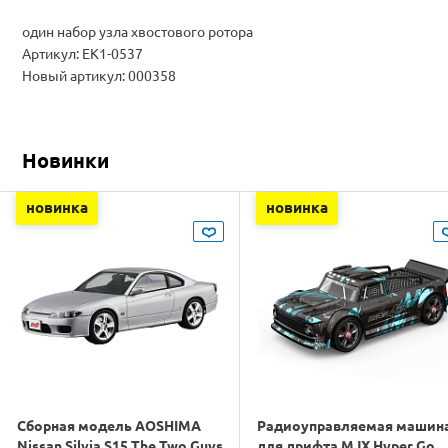
один набор узла хвостового ротора
Артикул: EK1-0537
Новый артикул: 000358
Новинки
новинка
новинка
Сборная модель AOSHIMA
Радиоуправляемая машин
Nissan Silvia S15 The Two Guys
для дрифта MJX Hyper Go