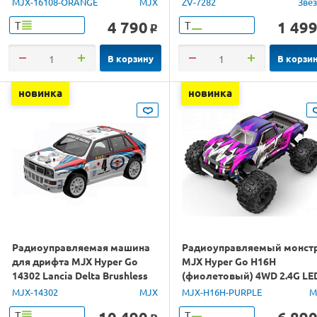
MJX-16108-ORANGE
MJX
ZV-7282
Зве
4 790
1 49
Т
Т
o
В корзину
В корзи
новинка
новинка
Радиоуправляемая машина
Радиоуправляемый монст
для дрифта MJX Hyper Go
MJX Hyper Go H16H
14302 Lancia Delta Brushless
(фиолетовый) 4WD 2.4G LE
4WD 2.4G LED 1/14 RTR
GPS 1/16 RTR
MJX-14302
MJX
MJX-H16H-PURPLE
M
Т
Т