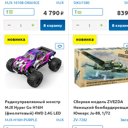
1/16 RTR
MJX-16108-ORANGE
MJX
SIKU1580
S
4 790
83
Т
Т
o
В корзину
В корзи
новинка
новинка
Радиоуправляемый монстр
Сборная модель ZVEZDA
MJX Hyper Go H16H
Немецкий бомбардировщ
(фиолетовый) 4WD 2.4G LED
Юнкерс Ju-88, 1/72
GPS 1/16 RTR
MJX-H16H-PURPLE
MJX
ZV-7282
Зве