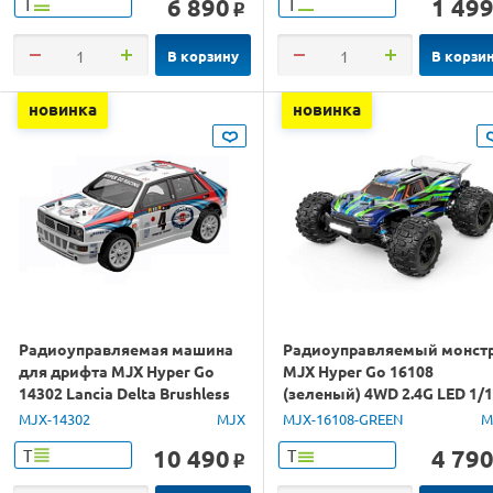
6 890
1 49
Т
Т
o
В корзину
В корзи
новинка
новинка
Радиоуправляемая машина
Радиоуправляемый монст
для дрифта MJX Hyper Go
MJX Hyper Go 16108
14302 Lancia Delta Brushless
(зеленый) 4WD 2.4G LED 1/
4WD 2.4G LED 1/14 RTR
RTR
MJX-14302
MJX
MJX-16108-GREEN
M
10 490
4 79
Т
Т
o