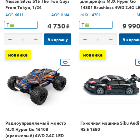
Nissan Silvia S15 The Two Guys
для дрифта MJX Hyper Go
From Tokyo, 1/24
14301 Brushless 4WD 2.4G L
1/14 RTR
AOS-6611
AOSHIMA
MJX-14301
M
4 730
9 99
Т
Т
o
В корзину
В корзи
новинка
новинка
Радиоуправляемый монстр
Гоночная машина Siku Audi
MJX Hyper Go 16108
RS 5 1580
(оранжевый) 4WD 2.4G LED