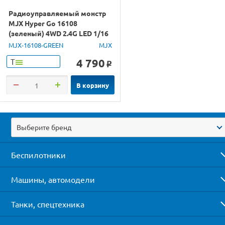
Радиоуправляемый монстр
MJX Hyper Go 16108
(зеленый) 4WD 2.4G LED 1/16
RTR
MJX-16108-GREEN
MJX
4 790
Т
o
В корзину
Выберите бренд
Беспилотники
Машины, автомодели
Танки, спецтехника