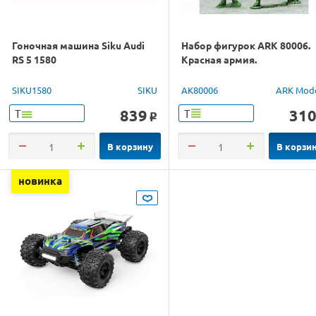
Гоночная машина Siku Audi
Набор фигурок ARK 80006.
RS 5 1580
Красная армия.
SIKU1580
SIKU
AK80006
ARK Mod
839
31
Т
Т
o
В корзину
В корзи
новинка