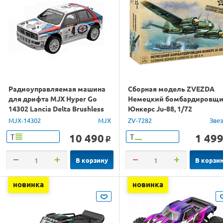
Радиоуправляемая машина
Сборная модель ZVEZDA
для дрифта MJX Hyper Go
Немецкий бомбардировщ
14302 Lancia Delta Brushless
Юнкерс Ju-88, 1/72
4WD 2.4G LED 1/14 RTR
MJX-14302
MJX
ZV-7282
Зве
10 490
1 49
Т
Т
o
В корзину
В корзи
новинка
новинка