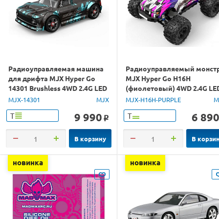
Радиоуправляемая машина
Радиоуправляемый монст
для дрифта MJX Hyper Go
MJX Hyper Go H16H
14301 Brushless 4WD 2.4G LED
(фиолетовый) 4WD 2.4G LE
1/14 RTR
GPS 1/16 RTR
MJX-14301
MJX
MJX-H16H-PURPLE
M
9 990
6 89
Т
Т
o
В корзину
В корзи
новинка
новинка