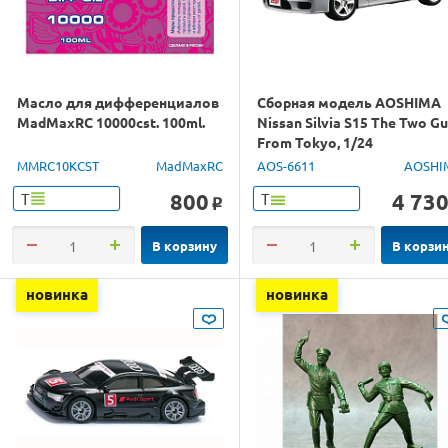
Масло для дифференциалов
Сборная модель AOSHIMA
MadMaxRC 10000cst. 100ml.
Nissan Silvia S15 The Two G
From Tokyo, 1/24
MMRC10KCST
MadMaxRC
AOS-6611
AOSHI
800
4 73
Т
Т
o
В корзину
В корзи
новинка
новинка