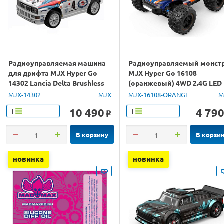
Радиоуправляемая машина
Радиоуправляемый монст
для дрифта MJX Hyper Go
MJX Hyper Go 16108
14302 Lancia Delta Brushless
(оранжевый) 4WD 2.4G LED
4WD 2.4G LED 1/14 RTR
1/16 RTR
MJX-14302
MJX
MJX-16108-ORANGE
M
10 490
4 79
Т
Т
o
В корзину
В корзи
новинка
новинка