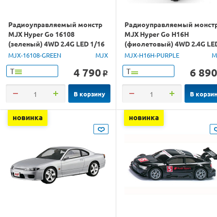
Радиоуправляемый монстр
Радиоуправляемый монст
MJX Hyper Go 16108
MJX Hyper Go H16H
(зеленый) 4WD 2.4G LED 1/16
(фиолетовый) 4WD 2.4G LE
RTR
GPS 1/16 RTR
MJX-16108-GREEN
MJX
MJX-H16H-PURPLE
M
4 790
6 89
Т
Т
o
В корзину
В корзи
новинка
новинка