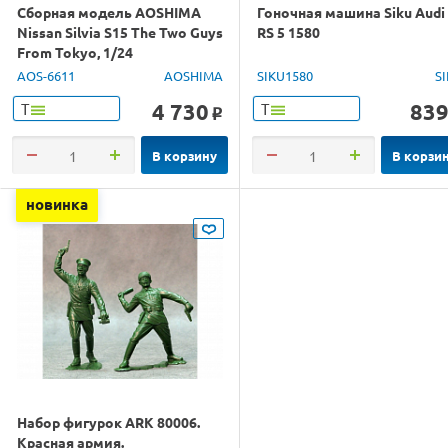
Сборная модель AOSHIMA
Гоночная машина Siku Audi
Nissan Silvia S15 The Two Guys
RS 5 1580
From Tokyo, 1/24
AOS-6611
AOSHIMA
SIKU1580
S
4 730
83
Т
Т
o
В корзину
В корзи
новинка
Набор фигурок ARK 80006.
Красная армия.