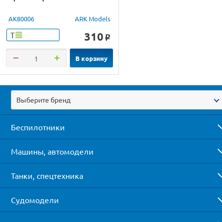
AK80006
ARK Models
310
Т
o
В корзину
Выберите бренд
Беспилотники
Машины, автомодели
Танки, спецтехника
Судомодели