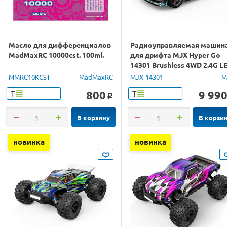
Масло для дифференциалов
Радиоуправляемая машин
MadMaxRC 10000cst. 100ml.
для дрифта MJX Hyper Go
14301 Brushless 4WD 2.4G L
1/14 RTR
MMRC10KCST
MadMaxRC
MJX-14301
M
800
9 99
Т
Т
o
В корзину
В корзи
новинка
новинка