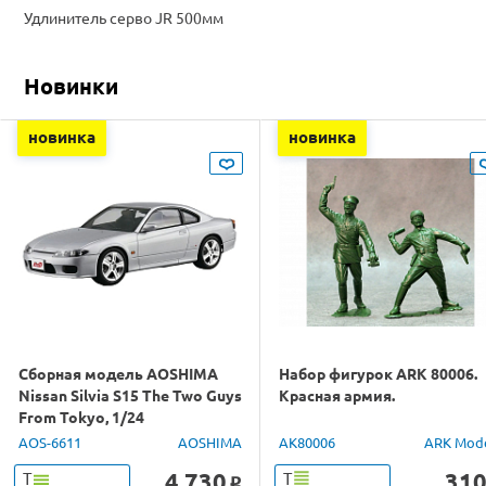
Удлинитель серво JR 500мм
Новинки
новинка
новинка
Сборная модель AOSHIMA
Набор фигурок ARK 80006.
Nissan Silvia S15 The Two Guys
Красная армия.
From Tokyo, 1/24
AOS-6611
AOSHIMA
AK80006
ARK Mod
4 730
31
Т
Т
o