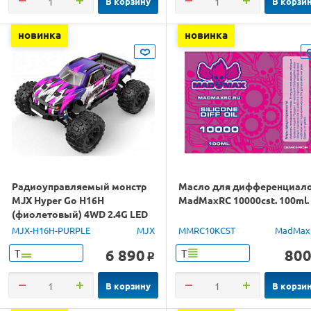
В корзину
В корзи
новинка
новинка
Радиоуправляемый монстр
Масло для дифференциал
MJX Hyper Go H16H
MadMaxRC 10000cst. 100ml.
(фиолетовый) 4WD 2.4G LED
GPS 1/16 RTR
MJX-H16H-PURPLE
MJX
MMRC10KCST
MadMax
6 890
80
Т
Т
o
В корзину
В корзи