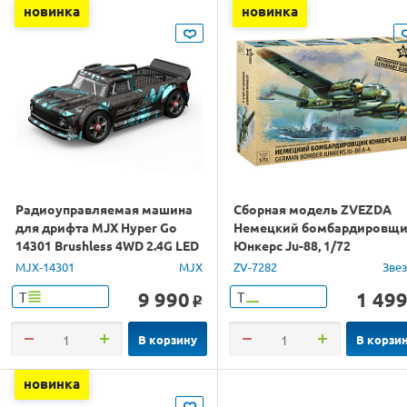
новинка
новинка
Радиоуправляемая машина
Сборная модель ZVEZDA
для дрифта MJX Hyper Go
Немецкий бомбардировщ
14301 Brushless 4WD 2.4G LED
Юнкерс Ju-88, 1/72
1/14 RTR
MJX-14301
MJX
ZV-7282
Зве
9 990
1 49
Т
Т
o
В корзину
В корзи
новинка