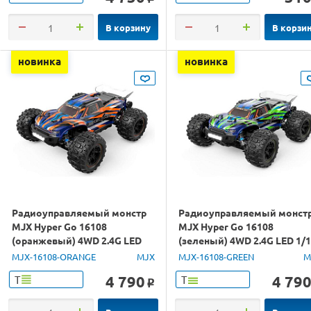
В корзину
В корзи
новинка
новинка
Радиоуправляемый монстр
Радиоуправляемый монст
MJX Hyper Go 16108
MJX Hyper Go 16108
(оранжевый) 4WD 2.4G LED
(зеленый) 4WD 2.4G LED 1/
1/16 RTR
RTR
MJX-16108-ORANGE
MJX
MJX-16108-GREEN
M
4 790
4 79
Т
Т
o