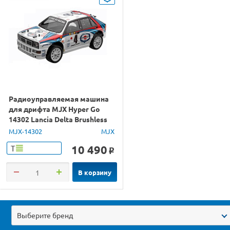
Радиоуправляемая машина
для дрифта MJX Hyper Go
14302 Lancia Delta Brushless
4WD 2.4G LED 1/14 RTR
MJX-14302
MJX
10 490
Т
o
В корзину
Выберите бренд