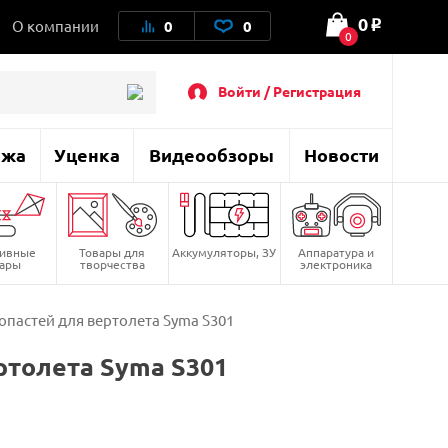
0
О компании
0
0
o
0
Войти / Регистрация
ажа
Уценка
Видеообзоры
Новости
тивные
Товары для
Аккумуляторы, ЗУ
Аппаратура и
вары
творчества
электроника
опастей для вертолета Syma S301
ртолета Syma S301