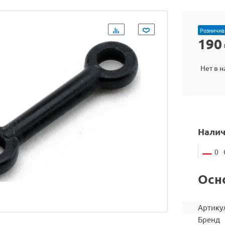
Рознична
190
Нет в 
Налич
0
Осн
Артику
Бренд