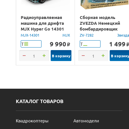
Радиоуправляемая
Сборная модель
машина для дрифта
ZVEZDA Немецкий
MJX Hyper Go 14301
бомбардировщик
Brushless 4WD 2.4G
Юнкерс Ju-88, 1/72
MJX-14301
MJX
ZV-7282
Звезд
LED 1/14 RTR
9 990
1 499
Т
Т
o
В корзину
В корзин
КАТАЛОГ ТОВАРОВ
Квадрокоптеры
Автомодели