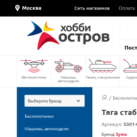
Москва
Сеть магазинов
Оплата
Пос
Беспилотники
Машины,
Танки, спецтехника
Судом
автомодели
/
Беспилотн
Выберите бренд
Тяга ста
Беспилотники
Артикул:
S301-
Машины, автомодели
Бренд:
Syma