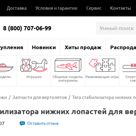
Доставка
Условия и гарантии
Сервис
Контакты
8 (800) 707-06-99
тупления
Новинки
Хиты продаж
Распрод
одели
Игрушки
Сборные модели,
Развивающие игры
Спор
материалы
то
ики
/
Запчасти для вертолетов
/
Тяга стабилизатора нижних л
билизатора нижних лопастей для ве
07
Оставить отзыв