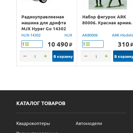
Радиоуправляемая
Набор фигурок ARK
машина для дрифта
80006. Красная армия.
MJX Hyper Go 14302
Lancia Delta Brushless
MJX-14302
MJX
AK80006
ARK Model
4WD 2.4G LED 1/14
10 490
310
Т
Т
o
RTR
В корзину
В корзин
КАТАЛОГ ТОВАРОВ
Квадрокоптеры
Автомодели