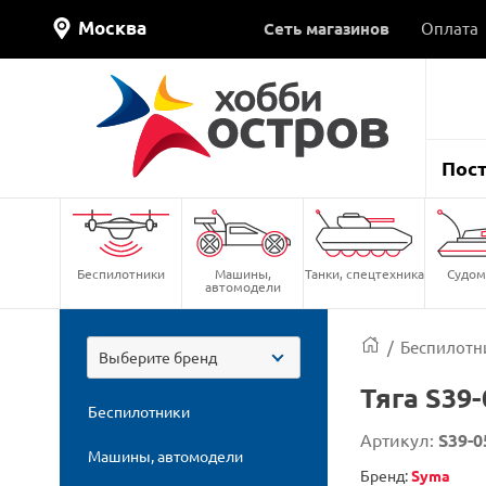
Москва
Сеть магазинов
Оплата
Пос
Беспилотники
Машины,
Танки, спецтехника
Судом
автомодели
/
Беспилотн
Выберите бренд
Тяга S39
Беспилотники
Артикул:
S39-0
Машины, автомодели
Бренд:
Syma