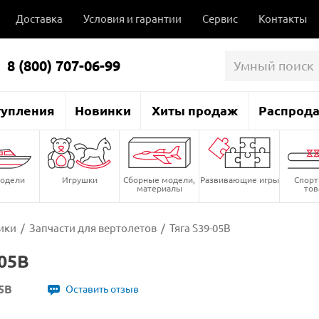
Доставка
Условия и гарантии
Сервис
Контакты
8 (800) 707-06-99
тупления
Новинки
Хиты продаж
Распрод
одели
Игрушки
Сборные модели,
Развивающие игры
Спор
материалы
то
ики
/
Запчасти для вертолетов
/
Тяга S39-05B
-05B
5B
Оставить отзыв