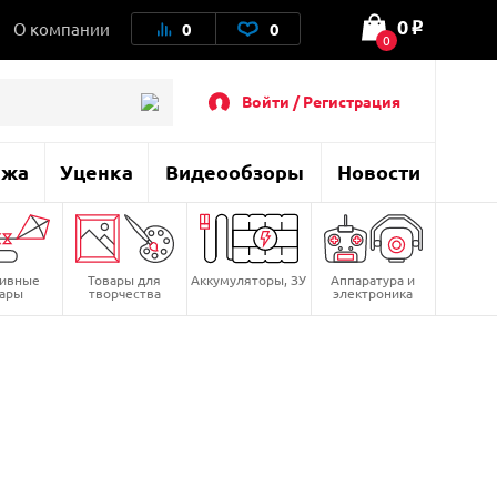
0
О компании
0
0
o
0
Войти / Регистрация
ажа
Уценка
Видеообзоры
Новости
тивные
Товары для
Аккумуляторы, ЗУ
Аппаратура и
вары
творчества
электроника