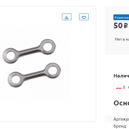
Рознична
50
o
Нет в 
Налич
0
Осн
Артику
Бренд