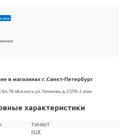
я цена
наличии
ие в магазинах г. Санкт-Петербург
СБп, ТК «Космос», ул. Типанова, д. 27/39, 2 этаж
овные характеристики
л
T38-002Т
MJX