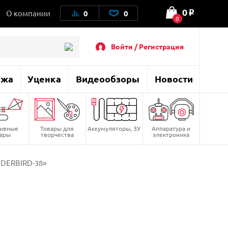
0
О компании
0
0
o
0
Войти / Регистрация
ажа
Уценка
Видеообзоры
Новости
тивные
Товары для
Аккумуляторы, ЗУ
Аппаратура и
вары
творчества
электроника
NDERBIRD-38»