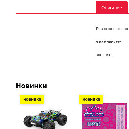
Описание
Тяга основного ро
В комплекте:
одна тяга
Новинки
новинка
новинка