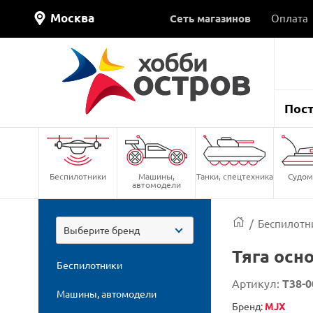
Москва
Сеть магазинов
Оплата
Пос
Беспилотники
Машины,
Танки, спецтехника
Судом
автомодели
/
Беспилотн
Выберите бренд
Тяга осн
Беспилотники
Артикул:
T38-0
Машины, автомодели
Бренд:
MJX