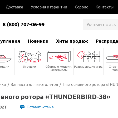
Доставка
Условия и гарантии
Сервис
Контакты
8 (800) 707-06-99
тупления
Новинки
Хиты продаж
Распрод
одели
Игрушки
Сборные модели,
Развивающие игры
Спор
материалы
то
ики
/
Запчасти для вертолетов
/
Тяга основного ротора «THU
овного ротора «THUNDERBIRD-38»
02Т
Оставить отзыв