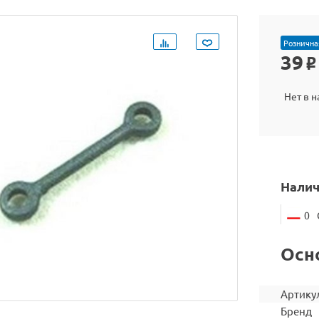
Рознична
39
o
Нет в 
Налич
0
Осн
Артику
Бренд