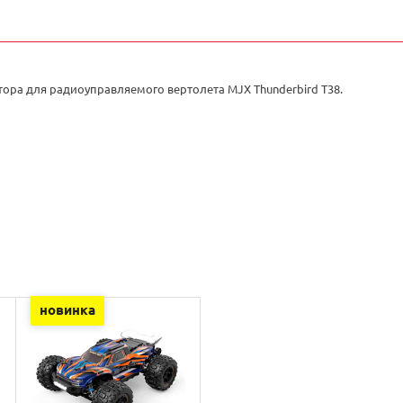
тора для радиоуправляемого вертолета MJX Thunderbird T38.
новинка