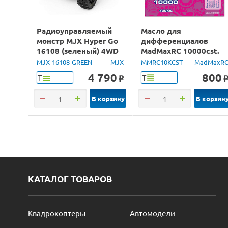
Радиоуправляемый
Масло для
монстр MJX Hyper Go
дифференциалов
16108 (зеленый) 4WD
MadMaxRC 10000cst.
2.4G LED 1/16 RTR
100ml.
MJX-16108-GREEN
MJX
MMRC10KCST
MadMaxR
4 790
800
Т
Т
o
В корзину
В корзин
КАТАЛОГ ТОВАРОВ
Квадрокоптеры
Автомодели