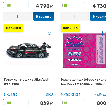
4 790
4 73
Т
Т
o
В корзину
В корзи
новинка
новинка
Гоночная машина Siku Audi
Масло для дифференциал
RS 5 1580
MadMaxRC 10000cst. 100ml.
SIKU1580
SIKU
MMRC10KCST
MadMax
839
80
Т
Т
o