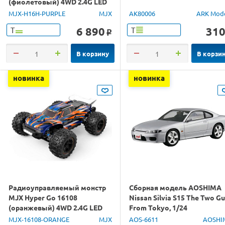
(фиолетовый) 4WD 2.4G LED
GPS 1/16 RTR
MJX-H16H-PURPLE
MJX
AK80006
ARK Mod
6 890
31
Т
Т
o
В корзину
В корзи
новинка
новинка
Радиоуправляемый монстр
Сборная модель AOSHIMA
MJX Hyper Go 16108
Nissan Silvia S15 The Two G
(оранжевый) 4WD 2.4G LED
From Tokyo, 1/24
1/16 RTR
MJX-16108-ORANGE
MJX
AOS-6611
AOSHI