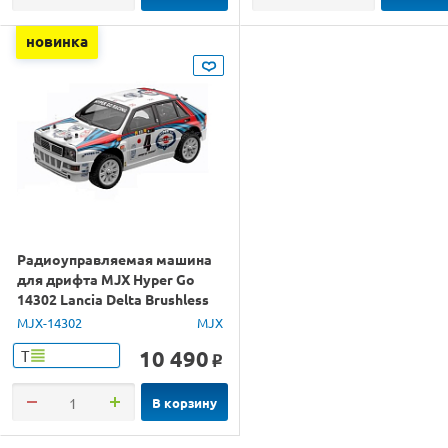
новинка
Радиоуправляемая машина
для дрифта MJX Hyper Go
14302 Lancia Delta Brushless
4WD 2.4G LED 1/14 RTR
MJX-14302
MJX
10 490
Т
o
В корзину