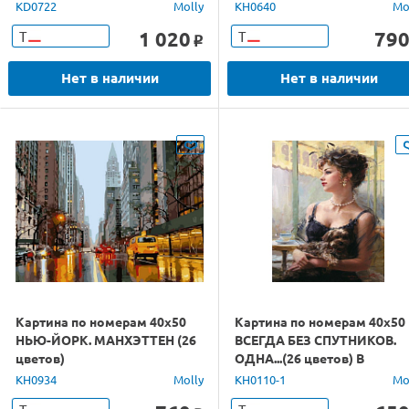
KD0722
Molly
KH0640
Mo
1 020
79
Т
Т
o
Нет в наличии
Нет в наличии
Картина по номерам 40х50
Картина по номерам 40х50
НЬЮ-ЙОРК. МАНХЭТТЕН (26
ВСЕГДА БЕЗ СПУТНИКОВ.
цветов)
ОДНА...(26 цветов) В
KH0934
Molly
KH0110-1
Mo