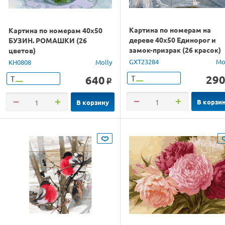
Картина по номерам на
Картина по номерам 40х50
дереве 40х50 Единорог и
БУЗИН. РОМАШКИ (26
замок-призрак (26 красок)
цветов)
GXT23284
Mo
KH0808
Molly
29
640
Т
Т
o
В корзи
В корзину