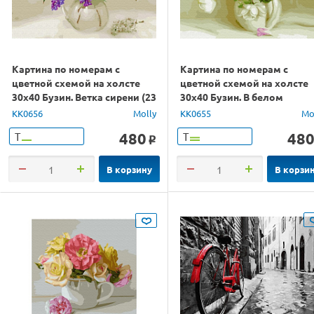
Картина по номерам с
Картина по номерам с
цветной схемой на холсте
цветной схемой на холсте
30х40 Бузин. Ветка сирени (23
30х40 Бузин. В белом
цвета)
кувшинчике (23 цвета)
KK0656
Molly
KK0655
Mo
480
48
Т
Т
o
В корзину
В корзи