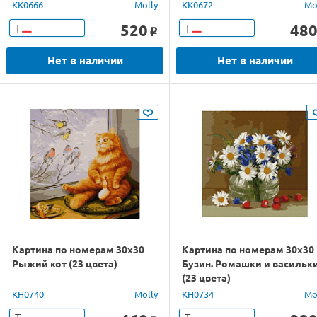
цвета)
KK0666
Molly
KK0672
Mo
520
48
Т
Т
o
Нет в наличии
Нет в наличии
Картина по номерам 30х30
Картина по номерам 30х30
Рыжий кот (23 цвета)
Бузин. Ромашки и васильк
(23 цвета)
KH0740
Molly
KH0734
Mo