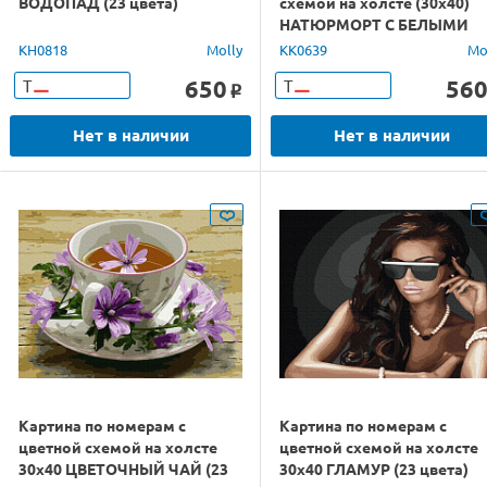
ВОДОПАД (23 цвета)
схемой на холсте (30х40)
НАТЮРМОРТ С БЕЛЫМИ
ПИОНАМИ (23 цвета)
KH0818
Molly
KK0639
Mo
650
56
Т
Т
o
Нет в наличии
Нет в наличии
Картина по номерам с
Картина по номерам с
цветной схемой на холсте
цветной схемой на холсте
30х40 ЦВЕТОЧНЫЙ ЧАЙ (23
30х40 ГЛАМУР (23 цвета)